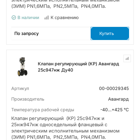
(ЭИМ) PN1,6МПа, PN2,5МПа, PN4,0МПа.
В наличии
К сравнению
По запросу
Купить
Клапан регулирующий (КР) Авангард
25с947нж Ду40
Артикул
00-00029345
Производитель
Авангард
Температура рабочей среды
-40…+425 °С
Клапан регулирующий (КР) 25с947нж и
25нж947нж односедельный фланцевый с
электрическим исполнительным механизмом
(ЭИМ) PN1,6МПа, PN2,5МПа, PN4,0МПа.