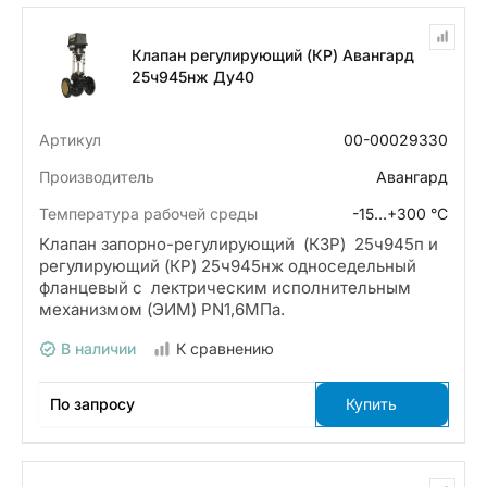
Клапан регулирующий (КР) Авангард
25ч945нж Ду40
Артикул
00-00029330
Производитель
Авангард
Температура рабочей среды
-15…+300 °С
Клапан запорно-регулирующий (КЗР) 25ч945п и
регулирующий (КР) 25ч945нж односедельный
фланцевый с лектрическим исполнительным
механизмом (ЭИМ) PN1,6МПа.
В наличии
К сравнению
По запросу
Купить