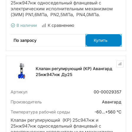
25нж947нж односедельный фланцевый с
электрическим исполнительным механизмом
(ЭИМ) PN1,6МПа, PN2,5МПа, PN4,0МПа.
В наличии
К сравнению
По запросу
Купить
Клапан регулирующий (КР) Авангард
25нж947нж Ду25
Артикул
00-00029357
Производитель
Авангард
Температура рабочей среды
-60…+560 °С
Клапан регулирующий (КР) 25с947нж и
25нж947нж односедельный фланцевый с
электрическим исполнительным механизмом