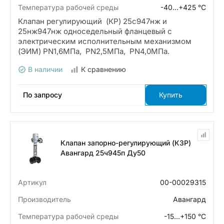
Температура рабочей среды
-40…+425 °С
Клапан регулирующий (КР) 25с947нж и
25нж947нж односедельный фланцевый с
электрическим исполнительным механизмом
(ЭИМ) PN1,6МПа, PN2,5МПа, PN4,0МПа.
В наличии
К сравнению
По запросу
Купить
Клапан запорно-регулирующий (КЗР)
Авангард 25ч945п Ду50
Артикул
00-00029315
Производитель
Авангард
Температура рабочей среды
-15…+150 °С