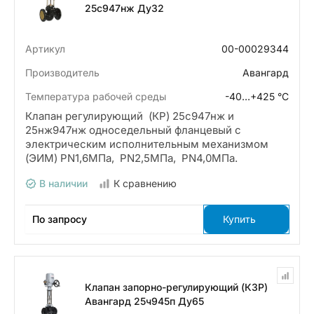
25с947нж Ду32
Артикул
00-00029344
Производитель
Авангард
Температура рабочей среды
-40…+425 °С
Клапан регулирующий (КР) 25с947нж и
25нж947нж односедельный фланцевый с
электрическим исполнительным механизмом
(ЭИМ) PN1,6МПа, PN2,5МПа, PN4,0МПа.
В наличии
К сравнению
По запросу
Купить
Клапан запорно-регулирующий (КЗР)
Авангард 25ч945п Ду65