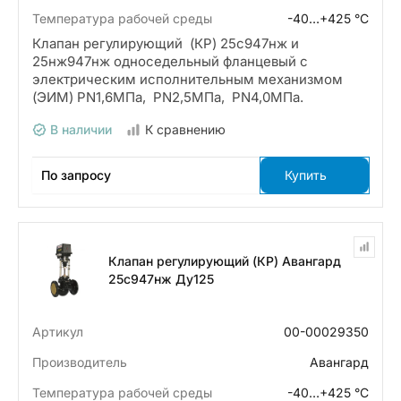
Температура рабочей среды
-40…+425 °С
Клапан регулирующий (КР) 25с947нж и
25нж947нж односедельный фланцевый с
электрическим исполнительным механизмом
(ЭИМ) PN1,6МПа, PN2,5МПа, PN4,0МПа.
В наличии
К сравнению
По запросу
Купить
Клапан регулирующий (КР) Авангард
25с947нж Ду125
Артикул
00-00029350
Производитель
Авангард
Температура рабочей среды
-40…+425 °С