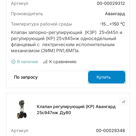
Артикул
00-00029312
Производитель
Авангард
Температура рабочей среды
-15…+150 °С
Клапан запорно-регулирующий (КЗР) 25ч945п и
регулирующий (КР) 25ч945нж односедельный
фланцевый с лектрическим исполнительным
механизмом (ЭИМ) PN1,6МПа.
В наличии
К сравнению
По запросу
Купить
Клапан регулирующий (КР) Авангард
25с947нж Ду80
Артикул
00-00029348