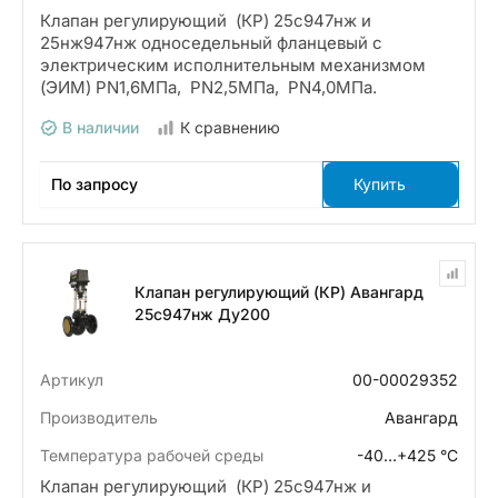
Клапан регулирующий (КР) 25с947нж и
25нж947нж односедельный фланцевый с
электрическим исполнительным механизмом
(ЭИМ) PN1,6МПа, PN2,5МПа, PN4,0МПа.
В наличии
К сравнению
По запросу
Купить
Клапан регулирующий (КР) Авангард
25с947нж Ду200
Артикул
00-00029352
Производитель
Авангард
Температура рабочей среды
-40…+425 °С
Клапан регулирующий (КР) 25с947нж и