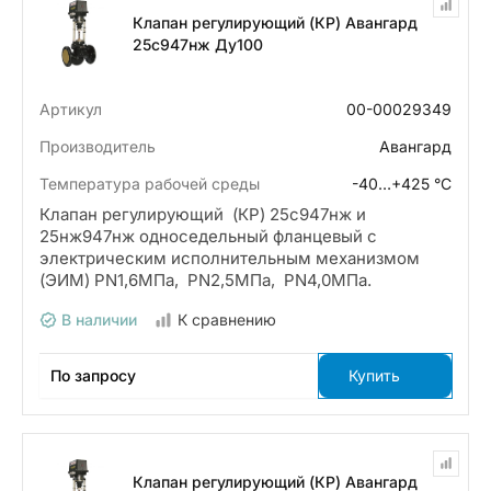
Клапан регулирующий (КР) Авангард
25с947нж Ду100
Артикул
00-00029349
Производитель
Авангард
Температура рабочей среды
-40…+425 °С
Клапан регулирующий (КР) 25с947нж и
25нж947нж односедельный фланцевый с
электрическим исполнительным механизмом
(ЭИМ) PN1,6МПа, PN2,5МПа, PN4,0МПа.
В наличии
К сравнению
По запросу
Купить
Клапан регулирующий (КР) Авангард