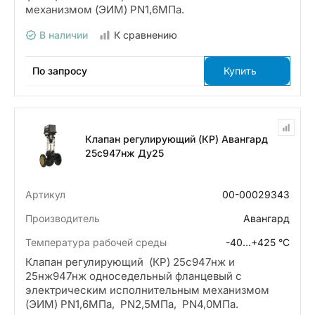
механизмом (ЭИМ) PN1,6МПа.
В наличии
К сравнению
По запросу
Купить
Клапан регулирующий (КР) Авангард
25с947нж Ду25
Артикул
00-00029343
Производитель
Авангард
Температура рабочей среды
-40…+425 °С
Клапан регулирующий (КР) 25с947нж и
25нж947нж односедельный фланцевый с
электрическим исполнительным механизмом
(ЭИМ) PN1,6МПа, PN2,5МПа, PN4,0МПа.