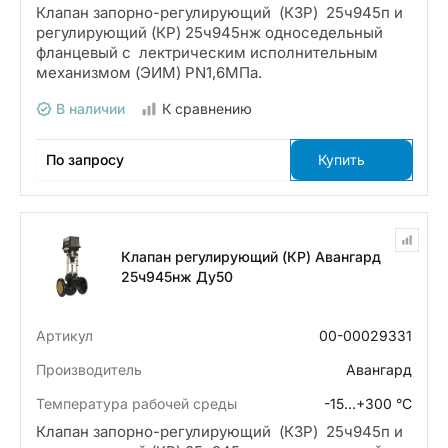
Клапан запорно-регулирующий (КЗР) 25ч945п и
регулирующий (КР) 25ч945нж односедельный
фланцевый с лектрическим исполнительным
механизмом (ЭИМ) PN1,6МПа.
В наличии
К сравнению
По запросу
Купить
Клапан регулирующий (КР) Авангард
25ч945нж Ду50
Артикул
00-00029331
Производитель
Авангард
Температура рабочей среды
-15…+300 °С
Клапан запорно-регулирующий (КЗР) 25ч945п и