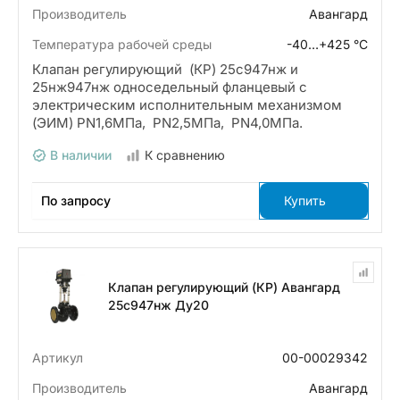
Производитель
Авангард
Температура рабочей среды
-40…+425 °С
Клапан регулирующий (КР) 25с947нж и
25нж947нж односедельный фланцевый с
электрическим исполнительным механизмом
(ЭИМ) PN1,6МПа, PN2,5МПа, PN4,0МПа.
В наличии
К сравнению
По запросу
Купить
Клапан регулирующий (КР) Авангард
25с947нж Ду20
Артикул
00-00029342
Производитель
Авангард