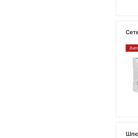
Сет
Хит
Шлю