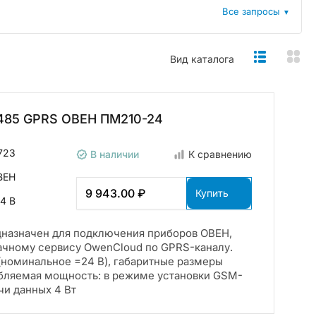
Все запросы
▼
Вид каталога
-485 GPRS ОВЕН ПМ210-24
723
В наличии
К сравнению
ВЕН
9 943.00 ₽
Купить
4 В
назначен для подключения приборов ОВЕН,
ачному сервису OwenCloud по GPRS-каналу.
а (номинальное =24 В), габаритные размеры
ебляемая мощность: в режиме установки GSM-
чи данных 4 Вт