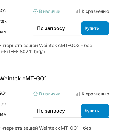
GO2
В наличии
К сравнению
tek
По запросу
Купить
 мм
нтернета вещей Weintek cMT-GO2 - без
-Fi IEEE 802.11 b/g/n
Weintek cMT-GO1
GO1
В наличии
К сравнению
tek
По запросу
Купить
 мм
нтернета вещей Weintek cMT-GO1 - без