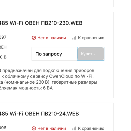
485 Wi-Fi ОВЕН ПВ210-230.WEB
097
Нет в наличии
К сравнению
ВЕН
По запросу
Купить
0 В
 предназначен для подключения приборов
к облачному сервису OwenCloud по Wi-Fi.
ка (номинальное 230 В), габаритные размеры
ебляемая мощность: 6 ВА
485 Wi-Fi ОВЕН ПВ210-24.WEB
096
Нет в наличии
К сравнению