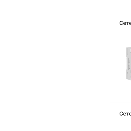
Сет
Сет