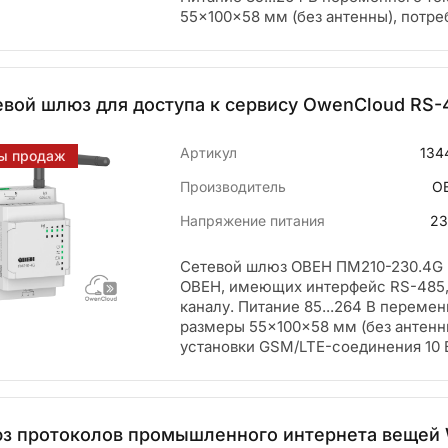
55×100×58 мм (без антенны), потр
евой шлюз для доступа к сервису OwenCloud RS-
Артикул
134
ы продаж
Производитель
О
Напряжение питания
23
Сетевой шлюз ОВЕН ПМ210-230.4G 
ОВЕН, имеющих интерфейс RS-485,
каналу. Питание 85...264 В перемен
размеры 55×100×58 мм (без антенн
установки GSM/LTE-соединения 10 
з протоколов промышленного интернета вещей 