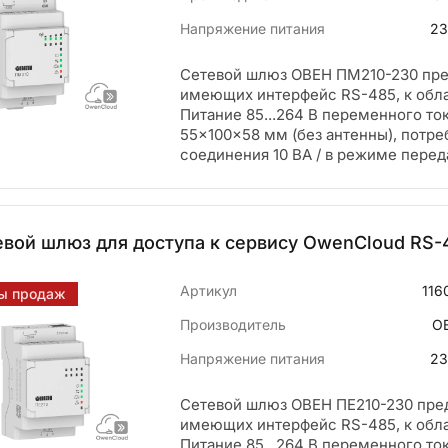
Напряжение питания
23
Сетевой шлюз ОВЕН ПМ210-230 пре
имеющих интерфейс RS-485, к обл
Питание 85...264 В переменного то
55×100×58 мм (без антенны), потр
соединения 10 ВА / в режиме перед
вой шлюз для доступа к сервису OwenCloud RS-
Артикул
116
ы продаж
Производитель
О
Напряжение питания
23
Сетевой шлюз ОВЕН ПЕ210-230 пре
имеющих интерфейс RS-485, к обла
Питание 85...264 В переменного то