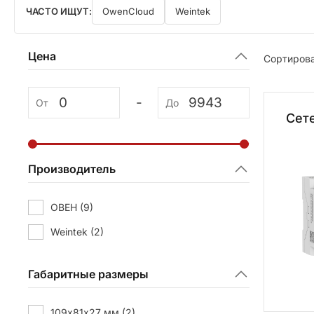
ЧАСТО ИЩУТ:
OwenCloud
Weintek
Цена
Сортирова
-
От
До
Сет
Производитель
ОВЕН
(9)
Weintek
(2)
Габаритные размеры
109х81х27 мм
(2)