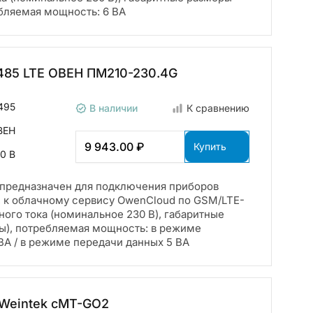
ебляемая мощность: 6 ВА
485 LTE ОВЕН ПМ210-230.4G
495
В наличии
К сравнению
ВЕН
9 943.00 ₽
Купить
0 В
предназначен для подключения приборов
 к облачному сервису OwenCloud по GSM/LTE-
ного тока (номинальное 230 В), габаритные
ы), потребляемая мощность: в режиме
ВА / в режиме передачи данных 5 ВА
Weintek cMT-GO2