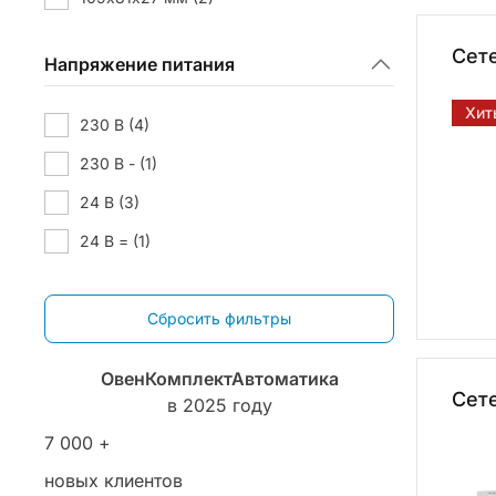
Сете
Напряжение питания
Хит
230 В
(4)
230 В -
(1)
24 В
(3)
24 В =
(1)
ОвенКомплектАвтоматика
Сет
в 2025 году
7 000 +
новых клиентов