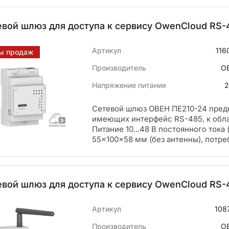
вой шлюз для доступа к сервису OwenCloud RS-
Артикул
116
ы продаж
Производитель
О
Напряжение питания
2
Сетевой шлюз ОВЕН ПЕ210-24 пред
имеющих интерфейс RS-485, к обла
Питание 10...48 В постоянного ток
55×100×58 мм (без антенны), потре
евой шлюз для доступа к сервису OwenCloud RS
Артикул
108
Производитель
О