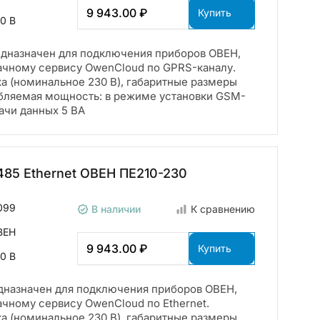
9 943.00 ₽
Купить
0 В
дназначен для подключения приборов ОВЕН,
ачному сервису OwenCloud по GPRS-каналу.
ка (номинальное 230 В), габаритные размеры
ебляемая мощность: в режиме установки GSM-
ачи данных 5 ВА
485 Ethernet ОВЕН ПЕ210-230
099
В наличии
К сравнению
ВЕН
9 943.00 ₽
Купить
0 В
дназначен для подключения приборов ОВЕН,
чному сервису OwenCloud по Ethernet.
ка (номинальное 230 В), габаритные размеры