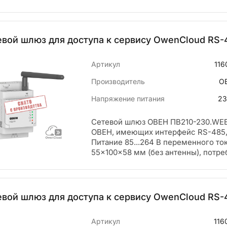
евой шлюз для доступа к сервису OwenCloud RS-
Артикул
116
Производитель
О
Напряжение питания
23
Сетевой шлюз ОВЕН ПВ210-230.WEB
ОВЕН, имеющих интерфейс RS-485, 
Питание 85...264 В переменного то
55×100×58 мм (без антенны), потр
евой шлюз для доступа к сервису OwenCloud RS-
Артикул
116