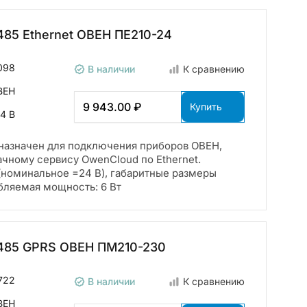
485 Ethernet ОВЕН ПЕ210-24
098
В наличии
К сравнению
ВЕН
9 943.00 ₽
Купить
4 В
назначен для подключения приборов ОВЕН,
чному сервису OwenCloud по Ethernet.
а (номинальное =24 В), габаритные размеры
бляемая мощность: 6 Вт
-485 GPRS ОВЕН ПМ210-230
722
В наличии
К сравнению
ВЕН