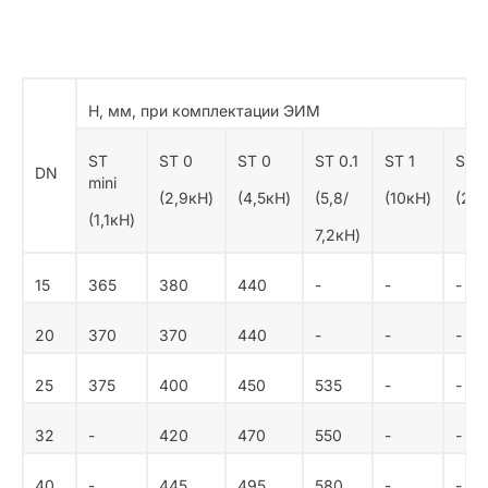
Н, мм, при комплектации ЭИМ
ST
ST 0
ST 0
ST 0.1
ST 1
ST 
DN
mini
(2,9кН)
(4,5кН)
(5,8/
(10кН)
(25к
(1,1кН)
7,2кН)
15
365
380
440
-
-
-
20
370
370
440
-
-
-
25
375
400
450
535
-
-
32
-
420
470
550
-
-
40
-
445
495
580
-
-