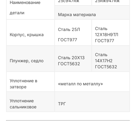
25с947нж
25нж947нж
Наименование
детали
Марка материала
Сталь
Сталь 25Л
Корпус, крышка
12Х18Н9ТЛ
ГОСТ977
ГОСТ977
Сталь
Сталь 20Х13
Плунжер, седло
14Х17Н2
ГОСТ5632
ГОСТ5632
Уплотнение в
«металл по металлу»
затворе
Уплотнение
ТРГ
сальниковое