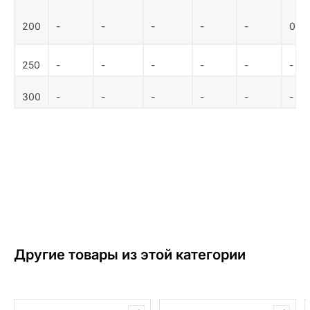
200
-
-
-
-
-
0,8 
250
-
-
-
-
-
-
300
-
-
-
-
-
-
Другие товары из этой категории