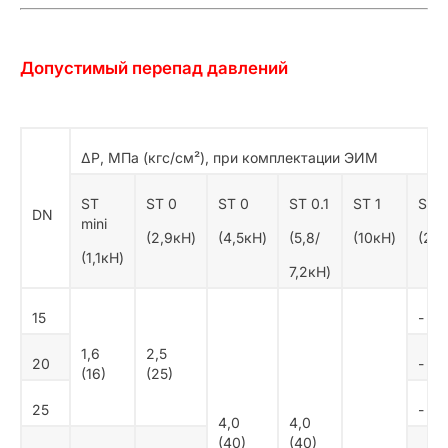
Допустимый перепад давлений
ΔР, МПа (кгс/см²), при комплектации ЭИМ
ST
ST 0
ST 0
ST 0.1
ST 1
ST 
DN
mini
(2,9кН)
(4,5кН)
(5,8/
(10кН)
(25к
(1,1кН)
7,2кН)
15
-
1,6
2,5
20
-
(16)
(25)
25
-
4,0
4,0
(40)
(40)