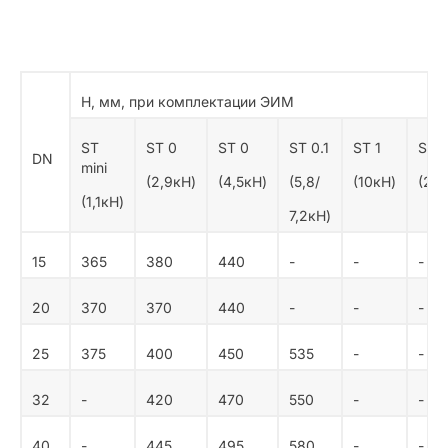
Н, мм, при комплектации ЭИМ
ST
ST 0
ST 0
ST 0.1
ST 1
ST 
DN
mini
(2,9кН)
(4,5кН)
(5,8/
(10кН)
(25к
(1,1кН)
7,2кН)
15
365
380
440
-
-
-
20
370
370
440
-
-
-
25
375
400
450
535
-
-
32
-
420
470
550
-
-
40
-
445
495
580
-
-