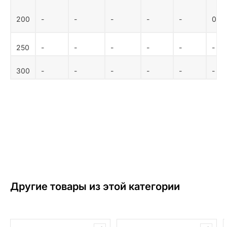
200
-
-
-
-
-
0,8 
250
-
-
-
-
-
-
300
-
-
-
-
-
-
Другие товары из этой категории