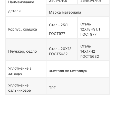
25с947нж
25нж947нж
Наименование
детали
Марка материала
Сталь
Сталь 25Л
Корпус, крышка
12Х18Н9ТЛ
ГОСТ977
ГОСТ977
Сталь
Сталь 20Х13
Плунжер, седло
14Х17Н2
ГОСТ5632
ГОСТ5632
Уплотнение в
«металл по металлу»
затворе
Уплотнение
ТРГ
сальниковое