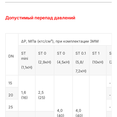
Допустимый перепад давлений
ΔР, МПа (кгс/см²), при комплектации ЭИМ
ST
ST 0
ST 0
ST 0.1
ST 1
ST 
DN
mini
(2,9кН)
(4,5кН)
(5,8/
(10кН)
(25к
(1,1кН)
7,2кН)
15
-
1,6
2,5
20
-
(16)
(25)
25
-
4,0
4,0
(40)
(40)