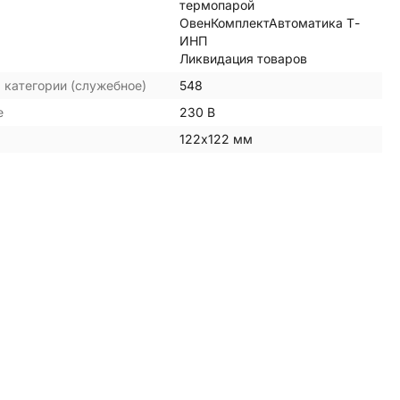
термопарой
ОвенКомплектАвтоматика Т-
ИНП
Ликвидация товаров
 категории (служебное)
548
е
230 В
122х122 мм