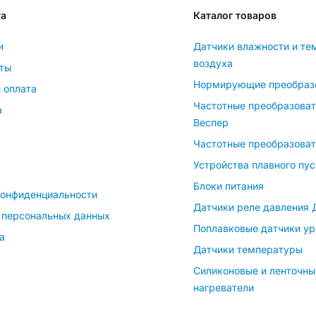
та
Каталог товаров
и
Датчики влажности и те
воздуха
ты
Нормирующие преобраз
 оплата
Частотные преобразова
а
Веспер
Частотные преобразоват
Устройства плавного пус
Блоки питания
конфиденциальности
Датчики реле давления
 персональных данных
Поплавковые датчики ур
а
Датчики температуры
Силиконовые и ленточны
нагреватели