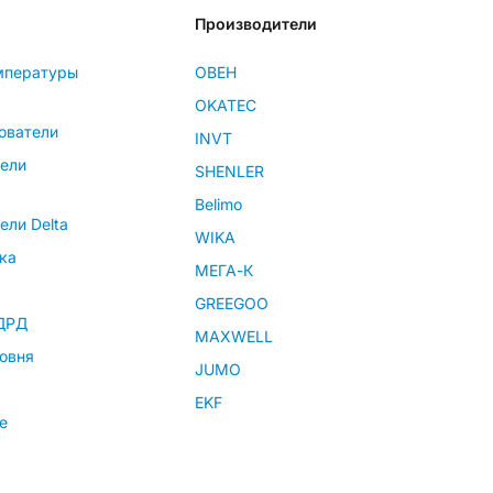
Производители
мпературы
ОВЕН
OKATEC
ователи
INVT
тели
SHENLER
Belimo
ели Delta
WIKA
ка
МЕГА-К
GREEGOO
 ДРД
MAXWELL
овня
JUMO
EKF
е