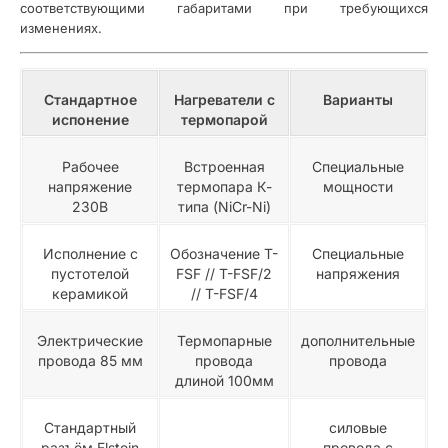
соответствующими габаритами при требующихся
изменениях.
Стандартное
Нагреватели с
Варианты
испонение
термопарой
Рабочее
Встроенная
Специальные
напряжение
термопара К-
мощности
230В
типа (NiCr-Ni)
Исполнение с
Обозначение T-
Специальные
пустотелой
FSF // T-FSF/2
напряжения
керамикой
// T-FSF/4
Электрические
Термопарные
дополнительные
провода 85 мм
провода
провода
длиной 100мм
Стандартный
силовые
разъём Elstein
провода с