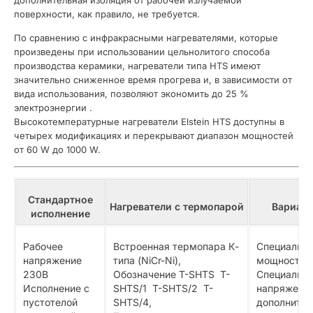
дополнительная изоляция от рабочей излучаемой
поверхности, как правило, не требуется.
По сравнению с инфракрасными нагревателями, которые
произведены при использовании цельнолитого способа
производства керамики, нагреватели типа HTS имеют
значительно сниженное время прогрева и, в зависимости от
вида использования, позволяют экономить до 25 %
электроэнергии .
Высокотемпературные нагреватели Elstein HTS доступны в
четырех модификациях и перекрывают диапазон мощностей
от 60 W до 1000 W.
Стандартное
Нагреватели
с
термопарой
Вариан
исполнение
Рабочее
Встроенная термопара К-
Специальн
напряжение
типа (NiCr-Ni),
мощности,
230В
Обозначение T-SHTS T-
Специальн
Исполнение с
SHTS/1 T-SHTS/2 T-
напряжения
пустотелой
SHTS/4,
дополните