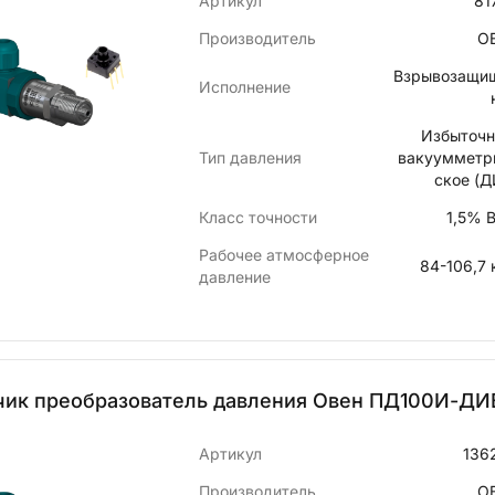
Артикул
81
Производитель
О
Взрывозащи
Исполнение
Избыточн
Тип давления
вакуумметр
ское (Д
Класс точности
1,5% 
Рабочее атмосферное
84-106,7 
давление
чик преобразователь давления Овен ПД100И-ДИВ0
Артикул
136
Производитель
О