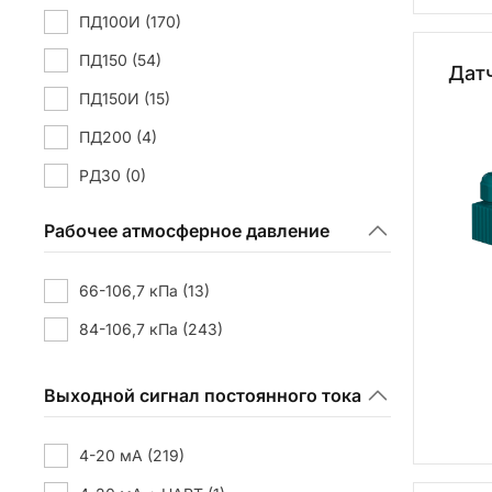
ПД100И
(170)
ПД150
(54)
Дат
ПД150И
(15)
ПД200
(4)
РД30
(0)
РД55
(0)
Рабочее атмосферное давление
66-106,7 кПа
(13)
84-106,7 кПа
(243)
Выходной сигнал постоянного тока
4-20 мА
(219)