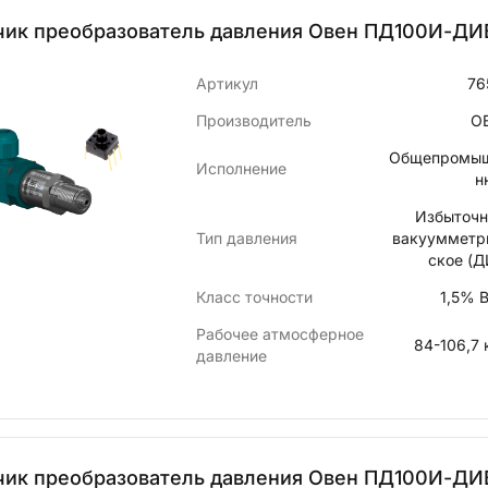
чик преобразователь давления Овен ПД100И-ДИВ
Артикул
76
Производитель
О
Общепромы
Исполнение
н
Избыточн
Тип давления
вакуумметр
ское (Д
Класс точности
1,5% 
Рабочее атмосферное
84-106,7 
давление
чик преобразователь давления Овен ПД100И-ДИВ