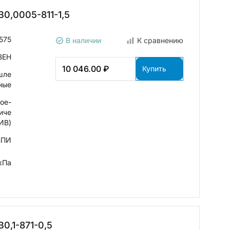
0,0005-811-1,5
575
В наличии
К сравнению
ВЕН
10 046.00 ₽
Купить
шле
ные
ое-
иче
ИВ)
ВПИ
кПа
0,1-871-0,5