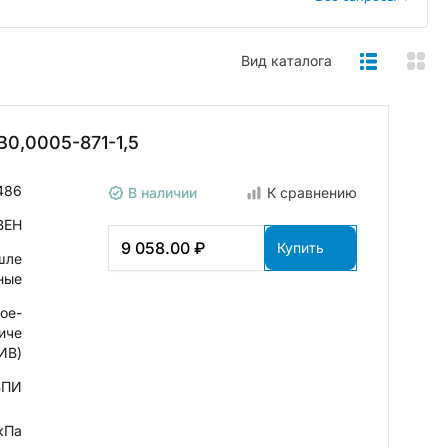
Вид каталога
0,0005-871-1,5
486
В наличии
К сравнению
ВЕН
9 058.00 ₽
Купить
шле
ные
ое-
иче
ИВ)
ВПИ
кПа