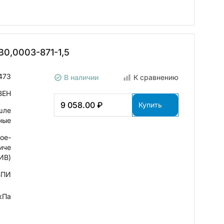
0,0003-871-1,5
473
В наличии
К сравнению
ВЕН
9 058.00 ₽
Купить
шле
ные
ое-
иче
ИВ)
ВПИ
кПа