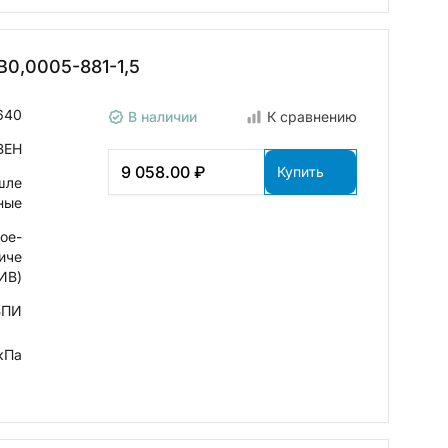
0,0005-881-1,5
640
В наличии
К сравнению
ВЕН
9 058.00 ₽
Купить
шле
ные
ое-
иче
ИВ)
ВПИ
кПа