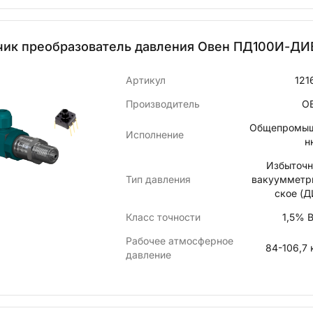
чик преобразователь давления Овен ПД100И-ДИВ
Артикул
121
Производитель
О
Общепромы
Исполнение
н
Избыточн
Тип давления
вакуумметр
ское (Д
Класс точности
1,5% 
Рабочее атмосферное
84-106,7 
давление