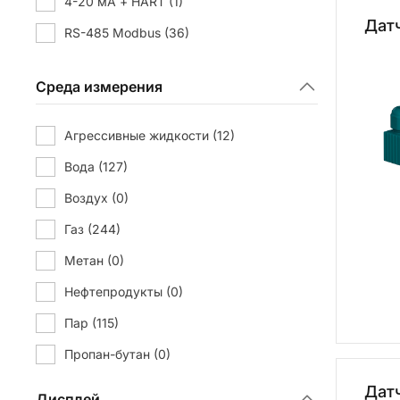
4-20 мА + HART
(1)
Дат
RS-485 Modbus
(36)
Среда измерения
Агрессивные жидкости
(12)
Вода
(127)
Воздух
(0)
Газ
(244)
Метан
(0)
Нефтепродукты
(0)
Пар
(115)
Пропан-бутан
(0)
Слабоагрессивные жидкости
(127)
Дат
Дисплей