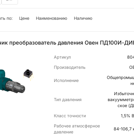
ть по:
Цене
Наименованию
Наличию
чик преобразователь давления Овен ПД100И-ДИВ
Артикул
80
Производитель
О
Общепромы
Исполнение
н
Избыточн
Тип давления
вакуумметр
ское (Д
Класс точности
1,5% 
Рабочее атмосферное
84-106,7 
давление