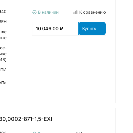
940
В наличии
К сравнению
ВЕН
10 046.00 ₽
Купить
шле
ные
ое-
иче
ИВ)
ВПИ
кПа
0,0002-871-1,5-ЕХI