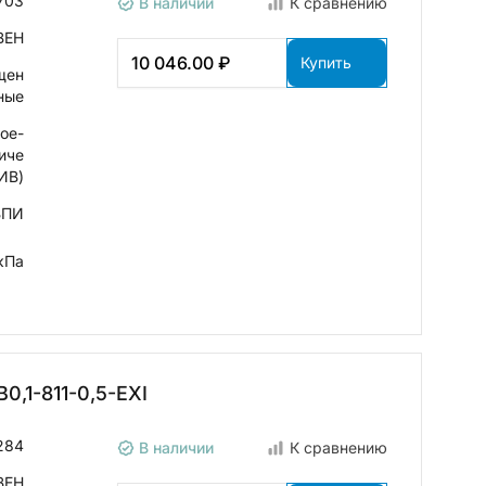
703
В наличии
К сравнению
ВЕН
10 046.00 ₽
Купить
щен
ные
ое-
иче
ИВ)
ВПИ
кПа
,1-811-0,5-ЕХI
284
В наличии
К сравнению
ВЕН