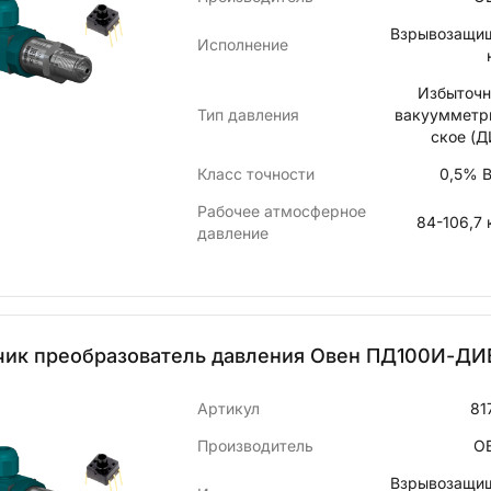
Взрывозащи
Исполнение
Избыточн
Тип давления
вакуумметр
ское (Д
Класс точности
0,5% 
Рабочее атмосферное
84-106,7 
давление
чик преобразователь давления Овен ПД100И-ДИВ
Артикул
81
Производитель
О
Взрывозащи