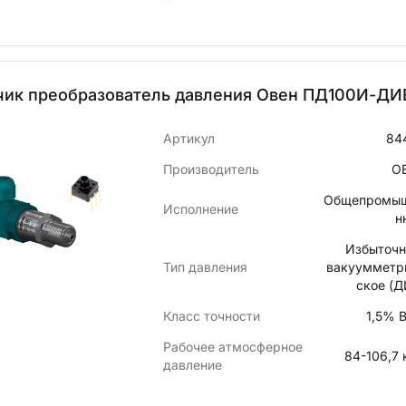
чик преобразователь давления Овен ПД100И-ДИВ
Артикул
84
Производитель
О
Общепромы
Исполнение
н
Избыточн
Тип давления
вакуумметр
ское (Д
Класс точности
1,5% 
Рабочее атмосферное
84-106,7 
давление