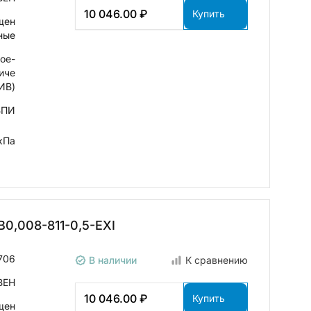
10 046.00 ₽
Купить
щен
ные
ое-
иче
ИВ)
ВПИ
кПа
0,008-811-0,5-ЕХI
706
В наличии
К сравнению
ВЕН
10 046.00 ₽
Купить
щен