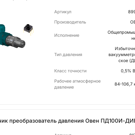
Артикул
89
Производитель
О
Общепромы
Исполнение
н
Избыточн
Тип давления
вакуумметр
ское (Д
Класс точности
0,5% 
Рабочее атмосферное
84-106,7 
давление
чик преобразователь давления Овен ПД100И-ДИВ