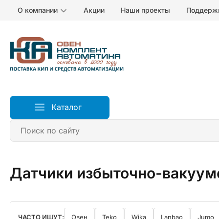
О компании
Акции
Наши проекты
Поддерж
Каталог
Главная
Датчики
Датчики давления
Датчики 
Датчики избыточно-вакуум
ЧАСТО ИЩУТ:
Овен
Teko
Wika
Lanbao
Jumo