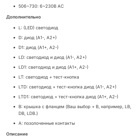
506~730: 6~230В AC
Дополнительно
L: (LED) светодиод
D: диод (А1-, А2+)
D1: диод (А1+, А2-)
LD: светодиод и диод (А1-, А2+)
LD1: светодиод и диод (А1+, А2-)
LT: светодиод + тест-кнопка
LTD: светодиод + тест-кнопка диод (А1-, А2+)
LTD1: светодиод + тест-кнопка диод (А1+, А2-)
B: крышка с фланцем (Ваш выбор + B, например, LB,
DB, LDB.)
A: позолоченные контакты
Описание