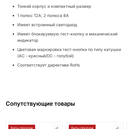
Тонкий корпус и компактный размер
1 полюс 12A; 2 полюса 8A
Имеет встроенный светодиод
Имеет блокируемую тест-кнопку и механический
индикатор
Цветовая маркировка тест-кнопки по типу катушки
(AC - красный/DC - голубой)
Соответствует директиве RoHs
Сопутствующие товары
Хиты продаж
Новинки
Хиты продаж