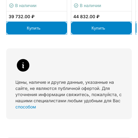
вертикальный, 18 розеток
вертикальный, 3 розетки
В наличии
В наличии
С13, 6 розеток С19, 16A,
Schuko, 21 розетка С13, 6
авт. выкл. (3х16А),
розеток С19, 32A, авт.
39 732.00 ₽
44 832.00 ₽
кабель питания 3м
выкл. (3х32А), кабель
(5х2,5мм2) с вилкой IEC
питания 3м (5х4мм2) с
Купить
Купить
60309
вилкой IEC 60309
Цены, наличие и другие данные, указанные на
сайте, не являются публичной офертой. Для
уточнения информации свяжитесь, пожалуйста, с
нашими специалистами любым удобным для Вас
способом