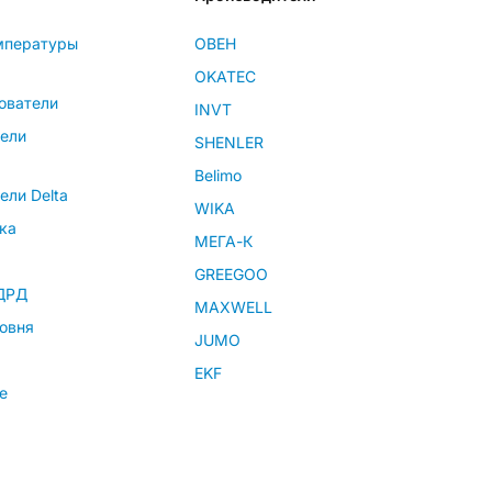
мпературы
ОВЕН
OKATEC
ователи
INVT
тели
SHENLER
Belimo
ели Delta
WIKA
ка
МЕГА-К
GREEGOO
 ДРД
MAXWELL
овня
JUMO
EKF
е