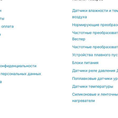
и
Датчики влажности и те
воздуха
ты
Нормирующие преобраз
 оплата
Частотные преобразова
а
Веспер
Частотные преобразоват
Устройства плавного пус
Блоки питания
конфиденциальности
Датчики реле давления
 персональных данных
Поплавковые датчики ур
а
Датчики температуры
Силиконовые и ленточны
нагреватели