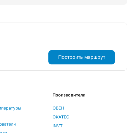
Построить маршрут
Производители
мпературы
ОВЕН
OKATEC
ователи
INVT
тели