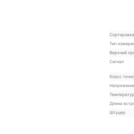
Сортировка
Тип измеря
Верхний пр
Сигнал
Класс точн
Напряжение
Температу
Длина встр
Штуцер