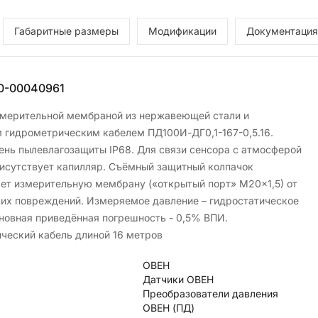
Габаритные размеры
Модификации
Документация
0-00040961
змерительной мембраной из нержавеющей стали и
 гидрометрическим кабелем ПД100И-ДГ0,1-167-0,5.16.
ень пылевлагозащиты IP68. Для связи сенсора с атмосферой
рисутствует капилляр. Съёмный защитный колпачок
ет измерительную мембрану («открытый порт» М20×1,5) от
их повреждений. Измеряемое давление – гидростатическое
сновная приведённая погрешность - 0,5% ВПИ.
ческий кабель длиной 16 метров
ОВЕН
Датчики ОВЕН
Преобразователи давления
ОВЕН (ПД)