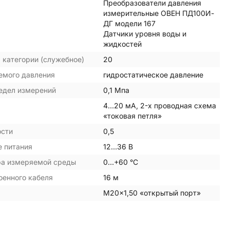
Преобразователи давления
измерительные ОВЕН ПД100И-
ДГ модели 167
Датчики уровня воды и
жидкостей
 категории (служебное)
20
емого давления
гидростатическое давление
едел измерений
0,1 Мпа
4…20 мА, 2-х проводная схема
«токовая петля»
ости
0,5
 питания
12…36 В
ра измеряемой среды
0…+60 °С
оенного кабеля
16 м
M20×1,50 «открытый порт»