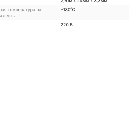
2,61м х 24мм х 3,3мм
ая температура на
+180⁰С
и ленты
220 В