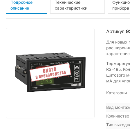
Подробное
Технические
Функцио
описание
характеристики
прибора
Артикул
9
Для новых 
расширенны
характерис
Терморегул
RS-485. Ко
щитового м
мА для упр
Категории
Вид монта
Количество
Тип выходн