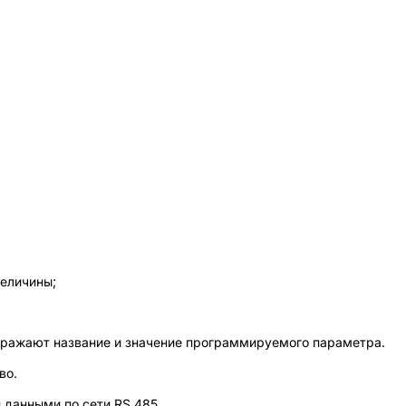
величины;
жают название и значение программируемого параметра.
во.
 данными по сети RS 485.