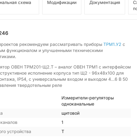
нальная схема
Модификации
Документация
С
п
246
проектов рекомендуем рассматривать приборы
ТРМ1.У2
с
м функционалом и улучшенными техническими
тиками.
ятор ОВЕН ТРМ201-Щ2.Т – аналог ОВЕН ТРМ1 с интерфейсом
нструктивное исполнение корпуса тип Щ2 - 96х48х100 для
онтажа, IP54, с универсальным входом и выходом 4...6 В 50
авления твердотельным реле
Измерители-регуляторы
одноканальные
жа
щитовой
 каналов
1
ого устройства
Т