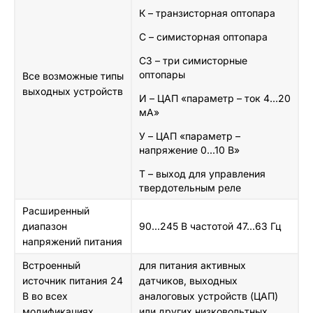
К – транзисторная оптопара
С – симисторная оптопара
С3 – три симисторные
оптопары
Все возможные типы
выходных устройств
И – ЦАП «параметр – ток 4...20
мА»
У – ЦАП «параметр –
напряжение 0...10 В»
Т – выход для управления
твердотельным реле
Расширенный
диапазон
90...245 В частотой 47...63 Гц
напряжений питания
Встроенный
для питания активных
источник питания 24
датчиков, выходных
В во всех
аналоговых устройств (ЦАП)
модификациях
или других низковольтных