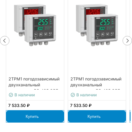
2ТРМ1 погодозависимый
2ТРМ1 погодозависимый
двухканальный
двухканальный
регулятор с RS-485 ОВЕН
регулятор с RS-485 ОВЕН
В наличии
В наличии
2ТРМ1-Щ5.У3.РИ.RS
2ТРМ1-Щ5.У2.УУ.RS
7 533.50 ₽
7 533.50 ₽
Купить
Купить