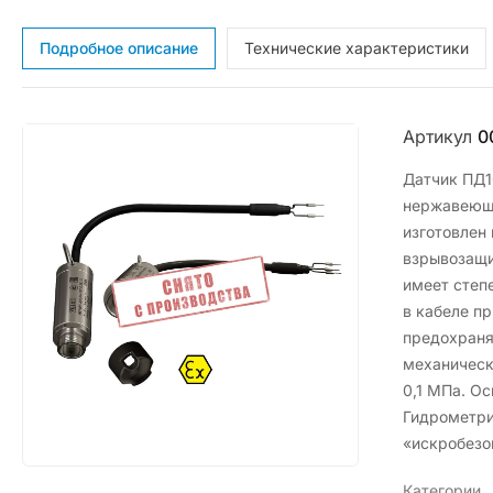
Подробное описание
Технические характеристики
Артикул
0
Датчик ПД1
нержавеюще
изготовлен
взрывозащи
имеет степ
в кабеле п
предохраня
механическ
0,1 МПа. О
Гидрометри
«искробезоп
Категории