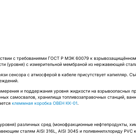
тствии с требованиями ГОСТ Р МЭК 60079 к взрывозащищённому
сти (уровня) с измерительной мембраной из нержавеющей ста
вязи сенсора с атмосферой в кабеле присутствует капилляр. 
еждений.
мерения и поддержания уровня жидкости на взрывоопасных пр
ных самосвалов, хранилища топливозаправочных станций, ванны
гается
клеммная коробка ОВЕН КК-01
.
уровня) различных сред (монофракционные нефтепродукты, хим
жавеющим сталям AISI 316L, AISI 304S и поливинилхлориду PVC 