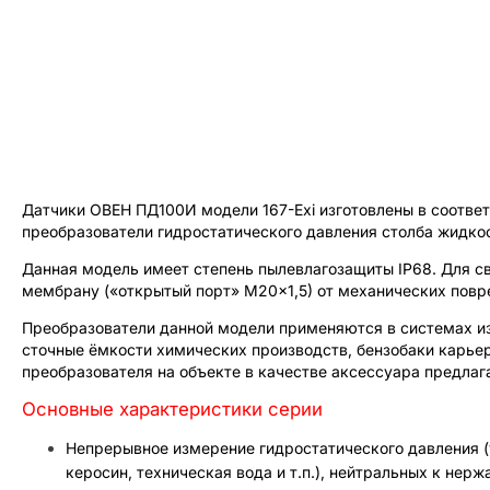
Датчики ОВЕН ПД100И модели 167-Exi изготовлены в соотве
преобразователи гидростатического давления столба жидко
Данная модель имеет степень пылевлагозащиты IP68. Для с
мембрану («открытый порт» М20×1,5) от механических повр
Преобразователи данной модели применяются в системах из
сточные ёмкости химических производств, бензобаки карьер
преобразователя на объекте в качестве аксессуара предла
Основные характеристики серии
Непрерывное измерение гидростатического давления (
керосин, техническая вода и т.п.), нейтральных к нер