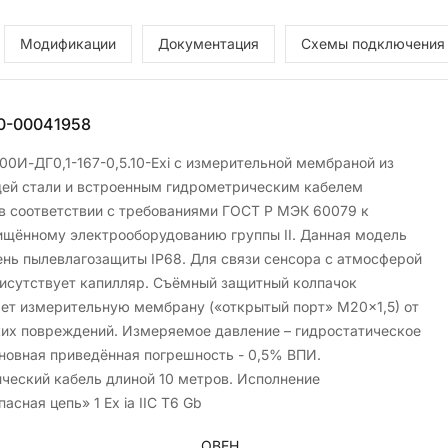
Модификации
Документация
Схемы подключения
0-00041958
00И-ДГ0,1-167-0,5.10-Exi с измерительной мембраной из
й стали и встроенным гидрометрическим кабелем
 в соответствии с требованиями ГОСТ Р МЭК 60079 к
щённому электрооборудованию группы II. Данная модель
ень пылевлагозащиты IP68. Для связи сенсора с атмосферой
рисутствует капилляр. Съёмный защитный колпачок
ет измерительную мембрану («открытый порт» М20×1,5) от
их повреждений. Измеряемое давление – гидростатическое
сновная приведённая погрешность - 0,5% ВПИ.
ческий кабель длиной 10 метров. Исполнение
асная цепь» 1 Ex ia IIC T6 Gb
ОВЕН