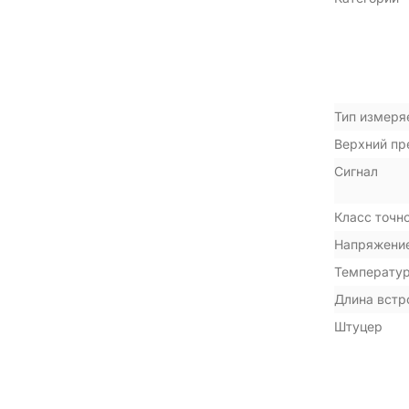
Тип измеря
Верхний пр
Сигнал
Класс точн
Напряжение
Температу
Длина встр
Штуцер