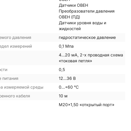
Датчики ОВЕН
Преобразователи давления
ОВЕН (ПД)
Датчики уровня воды и
жидкостей
емого давления
гидростатическое давление
едел измерений
0,1 Мпа
4…20 мА, 2-х проводная схема
«токовая петля»
ости
0,5
 питания
12…36 В
ра измеряемой среды
0…+60 °С
оенного кабеля
10 м
M20×1,50 «открытый порт»