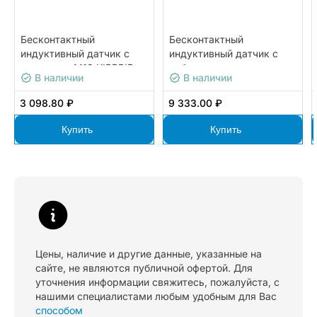
Бесконтактный
Бесконтактный
индуктивный датчик с
индуктивный датчик с
разъемом М12 KIPPRIBOR
кабельным выводом
В наличии
В наличии
LA18-80.5P1.U1.E
KIPPRIBOR LA08M-
45.8P1.U1.K
3 098.80 ₽
9 333.00 ₽
Купить
Купить
Цены, наличие и другие данные, указанные на
сайте, не являются публичной офертой. Для
уточнения информации свяжитесь, пожалуйста, с
нашими специалистами любым удобным для Вас
способом