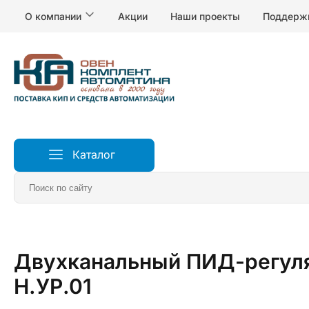
О компании
Акции
Наши проекты
Поддерж
Каталог
Главная
Измерители и регуляторы температуры
Р
Двухканальный ПИД-регуля
Н.УР.01