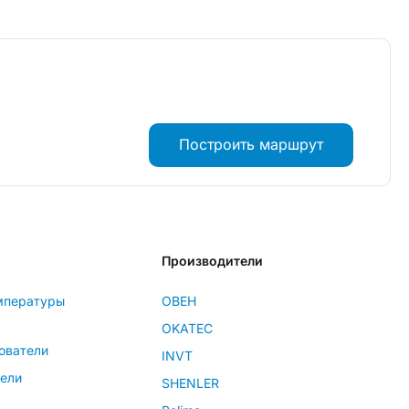
Построить маршрут
Производители
мпературы
ОВЕН
OKATEC
ователи
INVT
тели
SHENLER