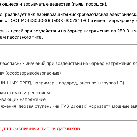
яющиеся и взрывчатые вещества (пыль, порошок).
, реализует вид взрывозащиты «искробезопасная электрическ
ии с ГОСТ Р 51330.10-99 (МЭК 600791496) и имеет маркировку в
ных цепей при воздействии на барьер напряжения до 250 В и у
ам пассивного типа.
опасных значений при воздействии на барьер напряжения до
a
» (особовзрывобезопасные)
Х СРЕД, например – водород, ацетилен (группа IIC)
ая схемным решением:
чивающих напряжение;
яжения: первая ступень (на TVS-диодах) «срезает» мощные выб
 для различных типов датчиков