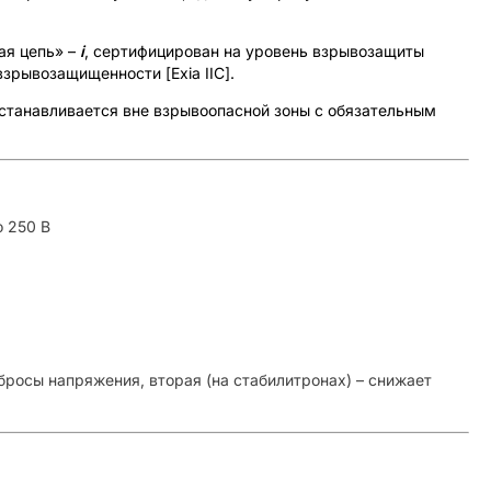
ая цепь» –
i
, сертифицирован на уровень взрывозащиты
зрывозащищенности [Exia IIС].
станавливается вне взрывоопасной зоны с обязательным
 250 В
росы напряжения, вторая (на стабилитронах) – снижает