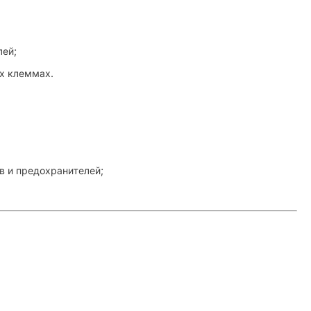
лей;
ых клеммах.
в и предохранителей;