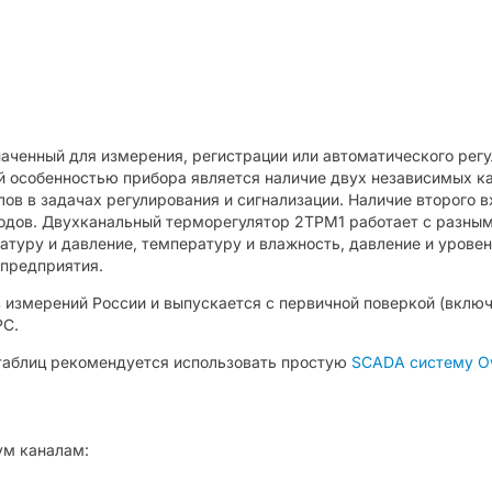
аченный для измерения, регистрации или автоматического регу
ьной особенностью прибора является наличие двух независимых 
лов в задачах регулирования и сигнализации. Наличие второго 
ходов. Двухканальный терморегулятор 2ТРМ1 работает с разны
туру и давление, температуру и влажность, давление и урове
 предприятия.
 измерений России и выпускается с первичной поверкой (вклю
РС.
 таблиц рекомендуется использовать простую
SCADA систему Ow
ум каналам: