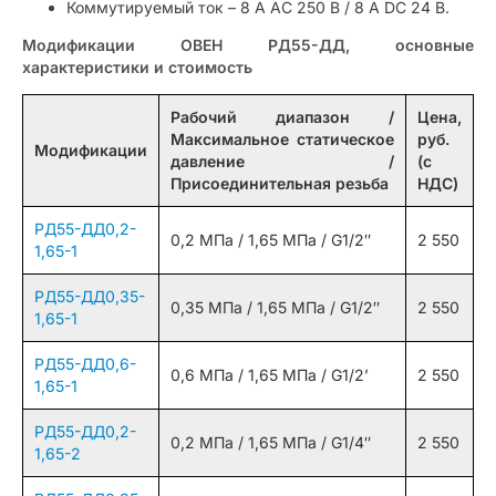
Коммутируемый ток – 8 А AC 250 В / 8 А DC 24 В.
Модификации ОВЕН РД55-ДД, основные
характеристики и стоимость
Рабочий диапазон /
Цена,
Максимальное статическое
руб.
Модификации
давление /
(с
Присоединительная резьба
НДС)
РД55-ДД0,2-
0,2 МПа / 1,65 МПа / G1/2″
2 550
1,65-1
РД55-ДД0,35-
0,35 МПа / 1,65 МПа / G1/2″
2 550
1,65-1
РД55-ДД0,6-
0,6 МПа / 1,65 МПа / G1/2’
2 550
1,65-1
РД55-ДД0,2-
0,2 МПа / 1,65 МПа / G1/4″
2 550
1,65-2