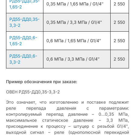
РД55-ДД0,35-
0,35 МПа / 1,65 МПа / G1/4″
2 550
1,65-2
РД55-ДД0,35-
0,35 МПа / 3,3 МПа / G1/4″
2 550
3,3-2
РД55-ДД0,6-
0,6 МПа / 1,65 МПа / G1/4″
2 550
1,65-2
РД55-ДД0,6-
0,6 МПа / 3,3 МПа / G1/4″
2 550
3,3-2
Пример обозначения при заказе:
ОВЕН РД55-ДД0,35-3,3-2
Это означает, что изготовлению и поставке подлежит
реле перепада давления с параметрами:
контролируемый перепад давление – 0…0,35 МПа,
максимальное статическое давление – 3,3 МПа,
присоединение к процессу – штуцер с резьбой G1/4″,
выходной сигнал – реле (однополюсной перекидной