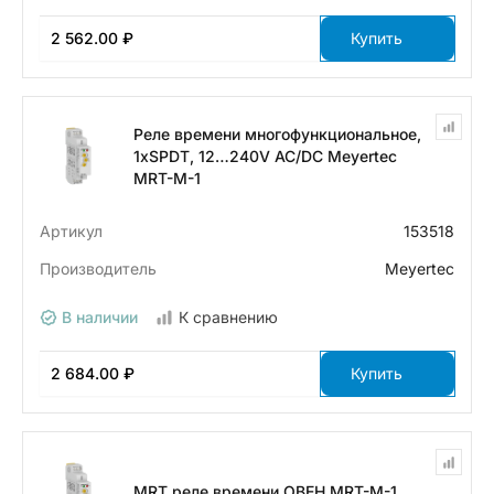
2 562.00 ₽
Купить
Реле времени многофункциональное,
1хSPDT, 12…240V AC/DC Meyertec
MRT-M-1
Артикул
153518
Производитель
Meyertec
В наличии
К сравнению
2 684.00 ₽
Купить
MRT реле времени ОВЕН MRT-M-1