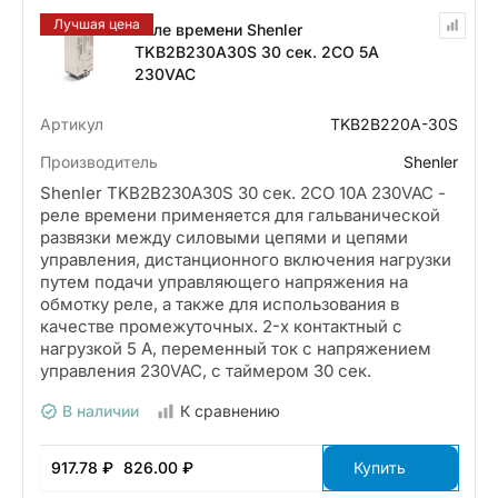
Лучшая цена
Реле времени Shenler
TKB2B230A30S 30 сек. 2СО 5A
230VAC
Артикул
TKB2B220A-30S
Производитель
Shenler
Shenler TKB2B230A30S 30 сек. 2СО 10A 230VAC -
реле времени применяется для гальванической
развязки между силовыми цепями и цепями
управления, дистанционного включения нагрузки
путем подачи управляющего напряжения на
обмотку реле, а также для использования в
качестве промежуточных. 2-х контактный с
нагрузкой 5 А, переменный ток с напряжением
управления 230VAC, с таймером 30 сек.
В наличии
К сравнению
917.78 ₽
826.00 ₽
Купить