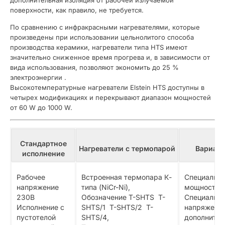
дополнительная изоляция от рабочей излучаемой
поверхности, как правило, не требуется.
По сравнению с инфракрасными нагревателями, которые
произведены при использовании цельнолитого способа
производства керамики, нагреватели типа HTS имеют
значительно сниженное время прогрева и, в зависимости от
вида использования, позволяют экономить до 25 %
электроэнергии .
Высокотемпературные нагреватели Elstein HTS доступны в
четырех модификациях и перекрывают диапазон мощностей
от 60 W до 1000 W.
Стандартное
Нагреватели
с
термопарой
Вариан
исполнение
Рабочее
Встроенная термопара К-
Специальн
напряжение
типа (NiCr-Ni),
мощности,
230В
Обозначение T-SHTS T-
Специальн
Исполнение с
SHTS/1 T-SHTS/2 T-
напряжения
пустотелой
SHTS/4,
дополните