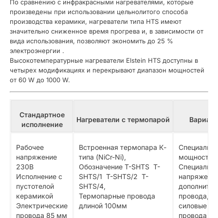
По сравнению с инфракрасными нагревателями, которые
произведены при использовании цельнолитого способа
производства керамики, нагреватели типа HTS имеют
значительно сниженное время прогрева и, в зависимости от
вида использования, позволяют экономить до 25 %
электроэнергии .
Высокотемпературные нагреватели Elstein HTS доступны в
четырех модификациях и перекрывают диапазон мощностей
от 60 W до 1000 W.
Стандартное
Нагреватели
с
термопарой
Вариан
исполнение
Рабочее
Встроенная термопара К-
Специальн
напряжение
типа (NiCr-Ni),
мощности,
230В
Обозначение T-SHTS T-
Специальн
Исполнение с
SHTS/1 T-SHTS/2 T-
напряжения
пустотелой
SHTS/4,
дополните
керамикой
Термопарные провода
провода,
Электрические
длиной 100мм
силовые
провода 85 мм
провода с