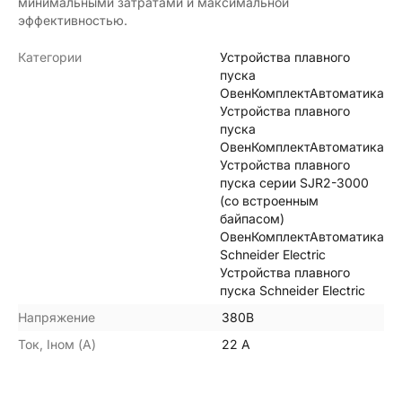
минимальными затратами и максимальной
эффективностью.
Категории
Устройства плавного
пуска
ОвенКомплектАвтоматика
Устройства плавного
пуска
ОвенКомплектАвтоматика
Устройства плавного
пуска серии SJR2-3000
(со встроенным
байпасом)
ОвенКомплектАвтоматика
Schneider Electric
Устройства плавного
пуска Schneider Electric
Напряжение
380В
Ток, Iном (А)
22 А