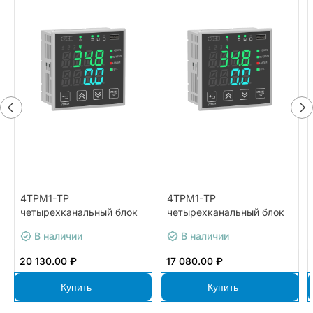
4ТРМ1-ТР
4ТРМ1-ТР
четырехканальный блок
четырехканальный блок
контроля температуры с
контроля температуры с
В наличии
В наличии
Ethernet и архивацией
Ethernet и архивацией
ОВЕН 4ТРМ1-Щ1.ТР3.Р
ОВЕН 4ТРМ1-Щ1.ТР2.Р
20 130.00 ₽
17 080.00 ₽
Купить
Купить