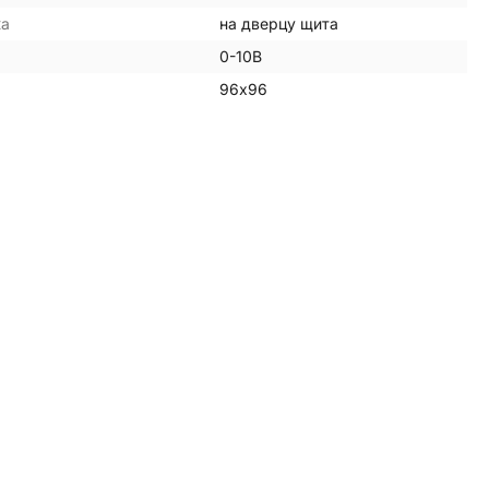
жа
на дверцу щита
0-10В
96х96