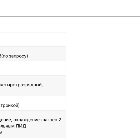
В(по запросу)
четырехразрядный,
стройкой)
дение, охлаждение+нагрев 2
дельным ПИД
м