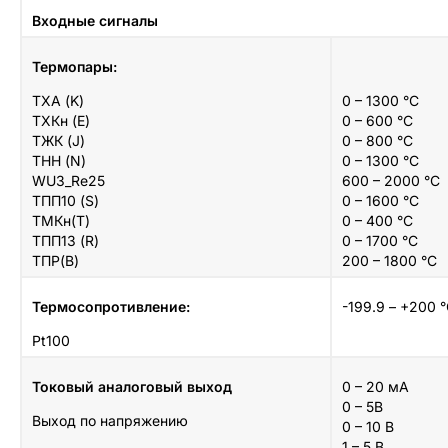
Входные сигналы
Термопары:
ТХА (K)
0 – 1300 °С
ТХКн (E)
0 – 600 °С
ТЖК (J)
0 – 800 °С
ТНН (N)
0 – 1300 °С
WU3_Re25
600 – 2000 °С
ТПП10 (S)
0 – 1600 °С
ТМКн(T)
0 – 400 °С
ТПП13 (R)
0 – 1700 °С
ТПР(B)
200 – 1800 °С
Термосопротивление:
-199.9 – +200 
Pt100
Токовый аналоговый выход
0 – 20 мА
0 – 5В
Выход по напряжению
0 – 10 В
1 – 5 В