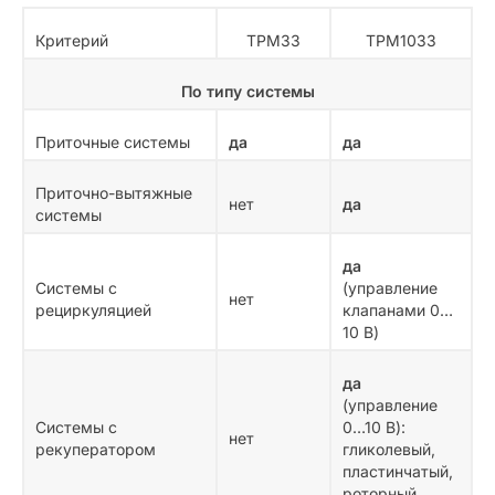
Критерий
ТРМ33
ТРМ1033
По типу системы
Приточные системы
да
да
Приточно-вытяжные
нет
да
системы
да
Системы с
(управление
нет
рециркуляцией
клапанами 0…
10 В)
да
(управление
Системы с
0…10 В):
нет
рекуператором
гликолевый,
пластинчатый,
роторный