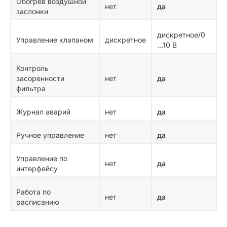
Обогрев воздушной
нет
да
заслонки
дискретное/0
Управление клапаном
дискретное
…10 В
Контроль
засоренности
нет
да
фильтра
Журнал аварий
нет
да
Ручное управление
нет
да
Управление по
нет
да
интерфейсу
Работа по
нет
да
расписанию