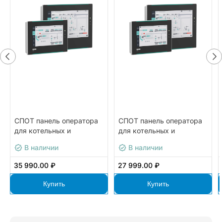
СПОТ панель оператора
СПОТ панель оператора
для котельных и
для котельных и
тепловых пунктов с
тепловых пунктов с
В наличии
В наличии
готовой визуализацией
готовой визуализацией
ОВЕН СПОТ-10.Т
ОВЕН СПОТ-07.Т
35 990.00 ₽
27 999.00 ₽
Купить
Купить