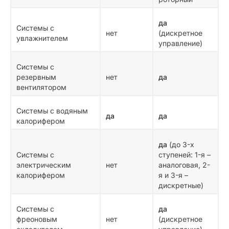
да
Системы с
нет
(дискретное
увлажнителем
управление)
Системы с
резервным
нет
да
вентилятором
Системы с водяным
да
да
калорифером
да
(до 3-х
Системы с
ступеней: 1-я –
электрическим
нет
аналоговая, 2-
калорифером
я и 3-я –
дискретные)
Системы с
да
фреоновым
нет
(дискретное