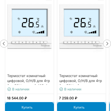
Термостат комнатный
Термостат комнатный
цифровой, О/Н/В для 4тр
цифровой, О/Н/В для 4тр
3ск FCU и клап 0-10В, 1TI
3ск FCU и 2-поз.клап,
В наличии
В наличии
1DI 3DO 2AO Modbus бел
5DO бел ~230В бел BS
~230В BS
18 544.00 ₽
7 259.00 ₽
Купить
Купить