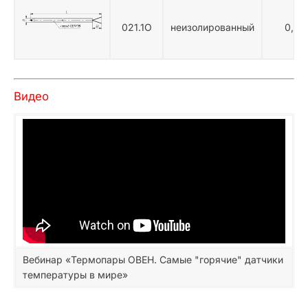
021.1О
неизолированный
0,5 
Видео
Вебинар «Термопары ОВЕН. Самые "горячие" датчики
температуры в мире»