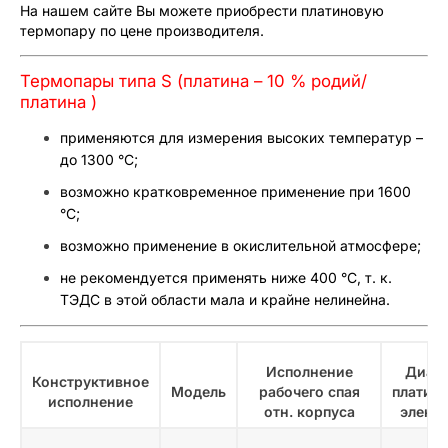
На нашем сайте Вы можете приобрести платиновую
термопару по цене производителя.
Термопары типа S (платина – 10 % родий/
платина )
применяются для измерения высоких температур –
до 1300 °С;
возможно кратковременное применение при 1600
°С;
возможно применение в окислительной атмосфере;
не рекомендуется применять ниже 400 °С, т. к.
ТЭДС в этой области мала и крайне нелинейна.
Исполнение
Диам
Конструктивное
Модель
рабочего спая
платин
исполнение
отн. корпуса
элект