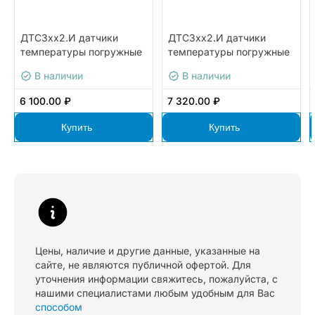
ДТС3хх2.И датчики
ДТС3хх2.И датчики
температуры погружные
температуры погружные
и накладные для
и накладные для
В наличии
В наличии
ОВК/HVAC с выходным
ОВК/HVAC с выходным
сигналом 4…20 мА ОВЕН
сигналом 4…20 мА ОВЕН
6 100.00 ₽
7 320.00 ₽
ДТС3042-
ДТС3222-0,5.50.И.НП
0,5.6.60.G1/2.И.НП [12]
[12]
Купить
Купить
Цены, наличие и другие данные, указанные на
сайте, не являются публичной офертой. Для
уточнения информации свяжитесь, пожалуйста, с
нашими специалистами любым удобным для Вас
способом