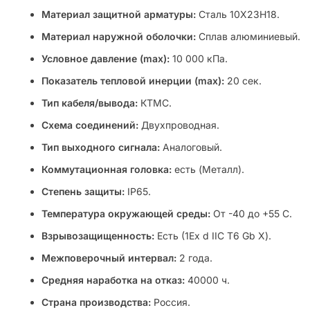
Материал защитной арматуры:
Сталь 10Х23Н18.
Материал наружной оболочки:
Сплав алюминиевый.
Условное давление (max):
10 000 кПа.
Показатель тепловой инерции (max):
20 сек.
Тип кабеля/вывода:
КТМС.
Схема соединений:
Двухпроводная.
Тип выходного сигнала:
Аналоговый.
Коммутационная головка:
есть (Металл).
Степень защиты:
IP65.
Температура окружающей среды:
От -40 до +55 C.
Взрывозащищенность:
Есть (1Ex d IIC T6 Gb X).
Межповерочный интервал:
2 года.
Средняя наработка на отказ:
40000 ч.
Страна производства:
Россия.