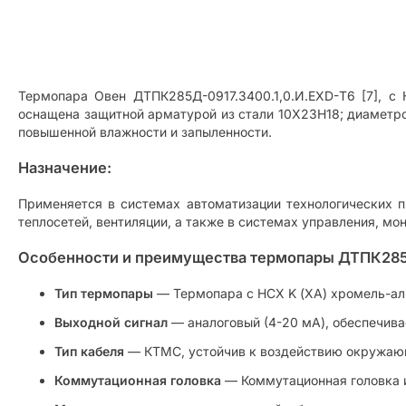
Термопара Овен ДТПК285Д-0917.3400.1,0.И.ЕХD-Т6 [7], с
оснащена защитной арматурой из стали 10Х23Н18; диаметро
повышенной влажности и запыленности.
Назначение:
Применяется в системах автоматизации технологических п
теплосетей, вентиляции, а также в системах управления, мо
Особенности и преимущества термопары ДТПК285Д-
Тип термопары
— Термопара с НСХ K (ХА) хромель-ал
Выходной сигнал
— аналоговый (4-20 мА), обеспечива
Тип кабеля
— КТМС, устойчив к воздействию окружаю
Коммутационная головка
— Коммутационная головка и