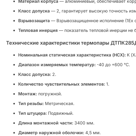
Материал корпуса
— алюминиевый, обеспечивает корр
Класс допуска
— 2, гарантирует высокую точность из
Взрывозащита
— Взрывозащищенное исполнение (1Ex d 
Тепловая инерция
— показатель тепловой инерции не б
Технические характеристики термопары ДТПК285Д-
Номинальная статическая характеристика (НСХ):
K (Х
Диапазон измеряемых температур:
-40 до +600 °C.
Класс допуска:
2.
Количество чувствительных элементов:
1.
Монтаж:
погружной.
Тип резьбы:
Метрическая.
Тип штуцера:
Подвижный.
Длина монтажной части:
3400 мм.
Диаметр наружной оболочки:
4,5 мм.