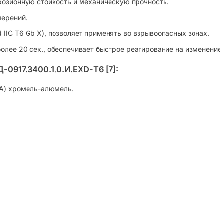
озионную стойкость и механическую прочность.
мерений.
IIC T6 Gb X), позволяет применять во взрывоопасных зонах.
олее 20 сек., обеспечивает быстрое реагирование на изменени
0917.3400.1,0.И.ЕХD-Т6 [7]:
А) хромель-алюмель.