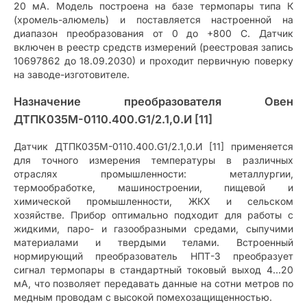
20 мА. Модель построена на базе термопары типа К
(хромель-алюмель) и поставляется настроенной на
диапазон преобразования от 0 до +800 C. Датчик
включен в реестр средств измерений (реестровая запись
10697862 до 18.09.2030) и проходит первичную поверку
на заводе-изготовителе.
Назначение преобразователя Овен
ДТПК035М-0110.400.G1/2.1,0.И [11]
Датчик ДТПК035М-0110.400.G1/2.1,0.И [11] применяется
для точного измерения температуры в различных
отраслях промышленности: металлургии,
термообработке, машиностроении, пищевой и
химической промышленности, ЖКХ и сельском
хозяйстве. Прибор оптимально подходит для работы с
жидкими, паро- и газообразными средами, сыпучими
материалами и твердыми телами. Встроенный
нормирующий преобразователь НПТ-3 преобразует
сигнал термопары в стандартный токовый выход 4…20
мА, что позволяет передавать данные на сотни метров по
медным проводам с высокой помехозащищенностью.