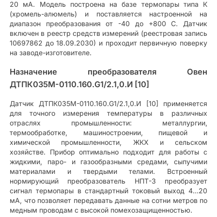
20 мА. Модель построена на базе термопары типа К
(хромель-алюмель) и поставляется настроенной на
диапазон преобразования от -40 до +800 C. Датчик
включен в реестр средств измерений (реестровая запись
10697862 до 18.09.2030) и проходит первичную поверку
на заводе-изготовителе.
Назначение преобразователя Овен
ДТПК035М-0110.160.G1/2.1,0.И [10]
Датчик ДТПК035М-0110.160.G1/2.1,0.И [10] применяется
для точного измерения температуры в различных
отраслях промышленности: металлургии,
термообработке, машиностроении, пищевой и
химической промышленности, ЖКХ и сельском
хозяйстве. Прибор оптимально подходит для работы с
жидкими, паро- и газообразными средами, сыпучими
материалами и твердыми телами. Встроенный
нормирующий преобразователь НПТ-3 преобразует
сигнал термопары в стандартный токовый выход 4…20
мА, что позволяет передавать данные на сотни метров по
медным проводам с высокой помехозащищенностью.