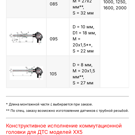
M = 27х2
1000, 1250,
085
мм**,
1600, 2000
S = 32 мм
D = 10 мм,
D1 = 18 мм,
095
M =
20х1,5**,
S = 22 мм
D = 8 мм,
M = 20х1,5
105
мм**,
S = 27 мм
* Длина монтажной части
L
выбирается при заказе.
** По спец. заказу возможно изготовление датчиков с трубной резьбой.
Конструктивное исполнение коммутационной
головки для ДТС моделей ХХ5