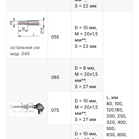
S = 22 мм
D = 10 мм,
M = 20х1,5
055
мм**,
S = 22 мм
остальное см.
мод. 045
D = 8 мм,
M = 20х1,5
065
мм**,
S = 27 мм
L, мм
D = 10 мм,
80, 100,
M = 20х1,5
120,160,
075
мм**,
200, 250,
S = 27 мм
320, 400,
500,
D = 10 мм,
630, 800,