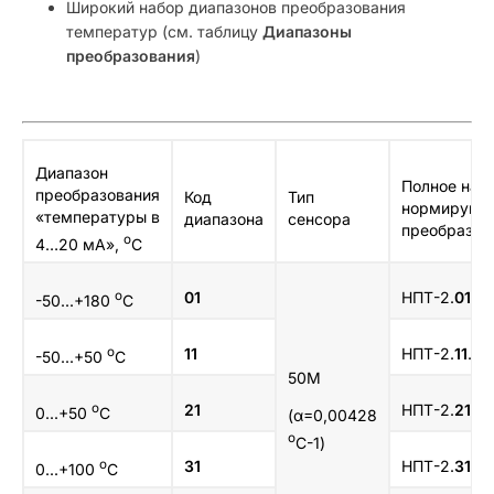
Широкий набор диапазонов преобразования
температур (см. таблицу
Диапазоны
преобразования
)
Диапазон
Полное наз
преобразования
Код
Тип
нормирующ
«температуры в
диапазона
сенсора
преобразов
о
4…20 мА»,
С
о
01
НПТ-2.
01
.1.
-50...+180
C
о
11
НПТ-2.
11
.1.2
-50...+50
C
50М
о
21
НПТ-2.
21
.1.
0...+50
C
(α=0,00428
о
С-1)
о
31
НПТ-2.
31
.1.
0...+100
C