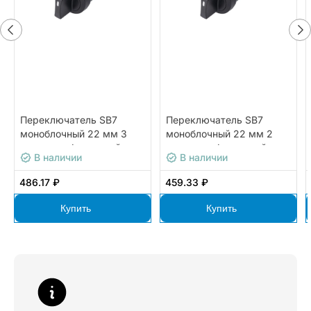
Переключатель SB7
Переключатель SB7
моноблочный 22 мм 3
моноблочный 22 мм 2
позиции с фиксацией,
позиции с фиксацией,
В наличии
В наличии
пластик, 2НО, IP65
пластик, 1НО+1НЗ, IP65
486.17 ₽
459.33 ₽
Купить
Купить