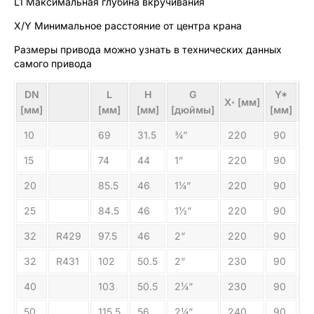
L1 Максимальная глубина вкручивания
X/Y Минимальное расстояние от центра крана
Размеры привода можно узнать в технических данных
самого привода
DN
L
H
G
Y*
В
X
[мм]
*
[мм]
[мм]
[мм]
[дюймы]
[мм]
[к
10
69
31.5
¾”
220
90
0
15
74
44
1”
220
90
0
20
85.5
46
1¼”
220
90
0
25
84.5
46
1½”
220
90
0
32
R429
97.5
46
2”
220
90
1.
32
R431
102
50.5
2”
230
90
1
40
103
50.5
2¼”
230
90
1
50
115.5
56
2¼”
240
90
2