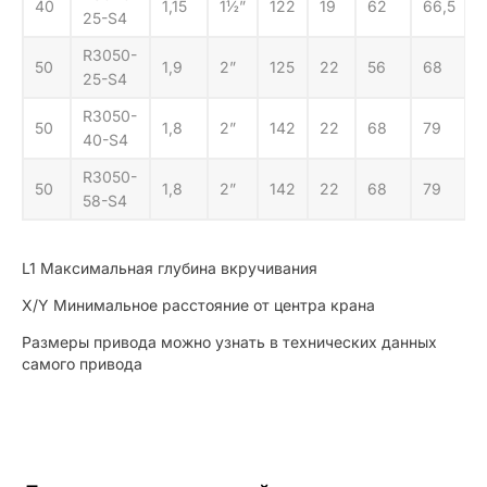
40
1,15
1½”
122
19
62
66,5
25-S4
R3050-
50
1,9
2”
125
22
56
68
25-S4
R3050-
50
1,8
2”
142
22
68
79
40-S4
R3050-
50
1,8
2”
142
22
68
79
58-S4
L1 Максимальная глубина вкручивания
X/Y Минимальное расстояние от центра крана
Размеры привода можно узнать в технических данных
самого привода