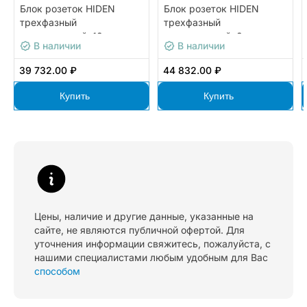
Блок розеток HIDEN
Блок розеток HIDEN
трехфазный
трехфазный
вертикальный, 18 розеток
вертикальный, 3 розетки
В наличии
В наличии
С13, 6 розеток С19, 16A,
Schuko, 21 розетка С13, 6
авт. выкл. (3х16А),
розеток С19, 32A, авт.
39 732.00 ₽
44 832.00 ₽
кабель питания 3м
выкл. (3х32А), кабель
(5х2,5мм2) с вилкой IEC
питания 3м (5х4мм2) с
Купить
Купить
60309
вилкой IEC 60309
Цены, наличие и другие данные, указанные на
сайте, не являются публичной офертой. Для
уточнения информации свяжитесь, пожалуйста, с
нашими специалистами любым удобным для Вас
способом