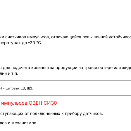
йки счетчиков импульсов, отличающейся повышенной устойчив
пературах до -20 °С.
 для подсчета количества продукции на транспортере или жид
ий и т.п.
Н и щитовых Щ1, Щ2.
а импульсов ОВЕН СИ30
оступающих от подключенных к прибору датчиков.
лов и механизмов.