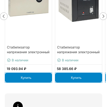
Стабилизатор
Стабилизатор
напряжения электронный
напряжения электронный
с возможностью
напольного исполнения
В наличии
В наличии
настенного монтажа
TITAN-TF-10000 EKF
TITAN-TW-2000 EKF
19 093.94 ₽
58 385.66 ₽
Купить
Купить