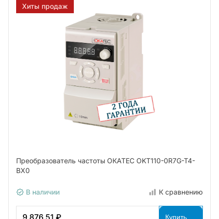
Хиты продаж
Преобразователь частоты ОКАТЕС OKT110-0R7G-T4-
BX0
В наличии
К сравнению
9 876.51 ₽
Купить