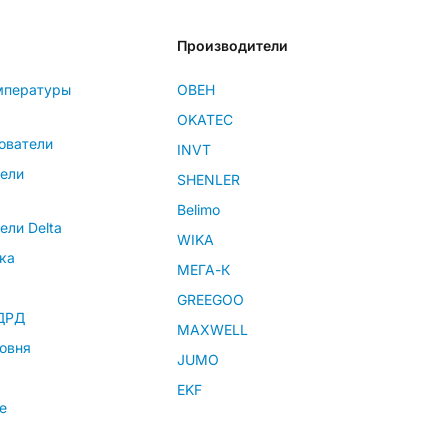
Производители
мпературы
ОВЕН
OKATEC
ователи
INVT
тели
SHENLER
Belimo
ели Delta
WIKA
ка
МЕГА-К
GREEGOO
 ДРД
MAXWELL
овня
JUMO
EKF
е