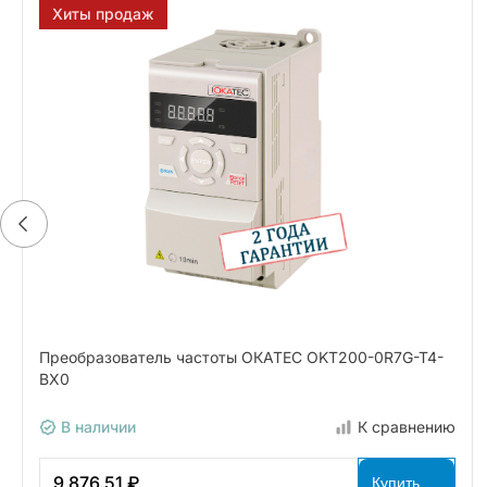
Хиты продаж
Преобразователь частоты ОКАТЕС OKT200-0R7G-T4-
BX0
В наличии
К сравнению
9 876.51 ₽
Купить