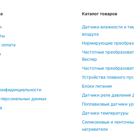
та
Каталог товаров
и
Датчики влажности и те
воздуха
ты
Нормирующие преобраз
 оплата
Частотные преобразова
а
Веспер
Частотные преобразоват
Устройства плавного пус
Блоки питания
конфиденциальности
Датчики реле давления
 персональных данных
Поплавковые датчики ур
а
Датчики температуры
Силиконовые и ленточны
нагреватели