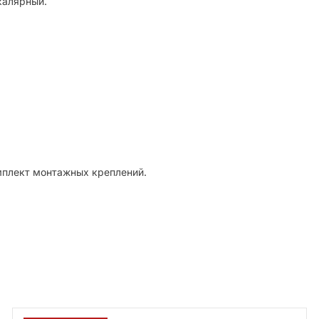
калярный.
мплект монтажных креплений.