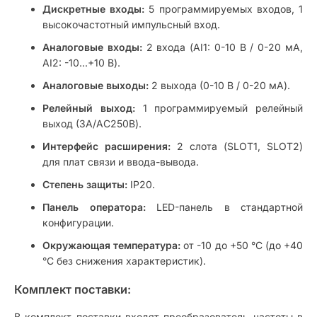
Дискретные входы:
5 программируемых входов, 1
высокочастотный импульсный вход.
Аналоговые входы:
2 входа (AI1: 0-10 В / 0-20 мА,
AI2: -10...+10 В).
Аналоговые выходы:
2 выхода (0-10 В / 0-20 мА).
Релейный выход:
1 программируемый релейный
выход (3A/AC250В).
Интерфейс расширения:
2 слота (SLOT1, SLOT2)
для плат связи и ввода-вывода.
Степень защиты:
IP20.
Панель оператора:
LED-панель в стандартной
конфигурации.
Окружающая температура:
от -10 до +50 °С (до +40
°С без снижения характеристик).
Комплект поставки:
В комплект поставки входят преобразователь частоты в