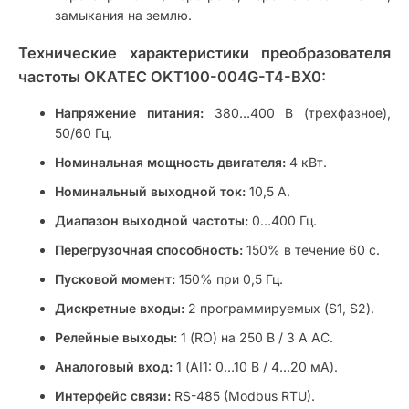
замыкания на землю.
Технические характеристики преобразователя
частоты ОКАТЕС OKT100-004G-T4-BX0:
Напряжение питания:
380…400 В (трехфазное),
50/60 Гц.
Номинальная мощность двигателя:
4 кВт.
Номинальный выходной ток:
10,5 А.
Диапазон выходной частоты:
0…400 Гц.
Перегрузочная способность:
150% в течение 60 с.
Пусковой момент:
150% при 0,5 Гц.
Дискретные входы:
2 программируемых (S1, S2).
Релейные выходы:
1 (RO) на 250 В / 3 А AC.
Аналоговый вход:
1 (AI1: 0…10 В / 4…20 мА).
Интерфейс связи:
RS-485 (Modbus RTU).