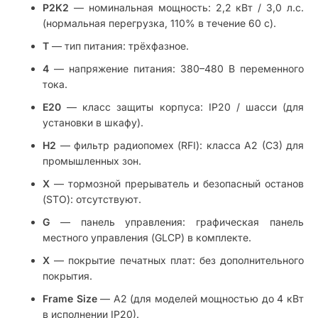
P2K2
— номинальная мощность: 2,2 кВт / 3,0 л.с.
(нормальная перегрузка, 110% в течение 60 с).
T
— тип питания: трёхфазное.
4
— напряжение питания: 380–480 В переменного
тока.
E20
— класс защиты корпуса: IP20 / шасси (для
установки в шкафу).
H2
— фильтр радиопомех (RFI): класса A2 (C3) для
промышленных зон.
X
— тормозной прерыватель и безопасный останов
(STO): отсутствуют.
G
— панель управления: графическая панель
местного управления (GLCP) в комплекте.
X
— покрытие печатных плат: без дополнительного
покрытия.
Frame Size
— A2 (для моделей мощностью до 4 кВт
в исполнении IP20).