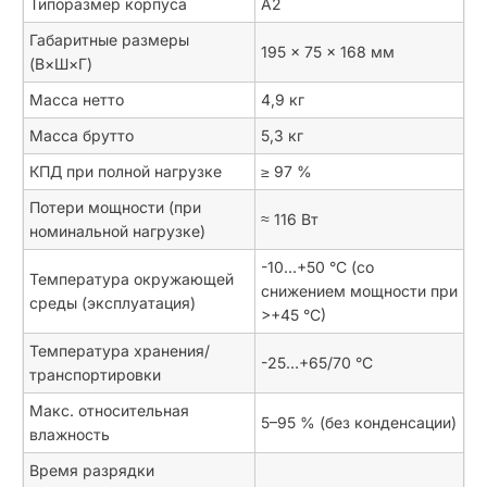
Типоразмер корпуса
A2
Габаритные размеры
195 × 75 × 168 мм
(В×Ш×Г)
Масса нетто
4,9 кг
Масса брутто
5,3 кг
КПД при полной нагрузке
≥ 97 %
Потери мощности (при
≈ 116 Вт
номинальной нагрузке)
-10…+50 °C (со
Температура окружающей
снижением мощности при
среды (эксплуатация)
>+45 °C)
Температура хранения/
-25…+65/70 °C
транспортировки
Макс. относительная
5–95 % (без конденсации)
влажность
Время разрядки