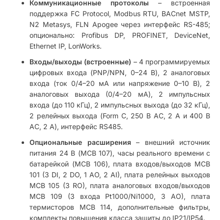
Коммуникационные протоколы
– встроенная
поддержка FC Protocol, Modbus RTU, BACnet MSTP,
N2 Metasys, FLN Apogee через интерфейс RS-485;
опционально: Profibus DP, PROFINET, DeviceNet,
Ethernet IP, LonWorks.
Входы/выходы (встроенные)
– 4 программируемых
цифровых входа (PNP/NPN, 0–24 В), 2 аналоговых
входа (ток 0/4–20 мА или напряжение 0–10 В), 2
аналоговых выхода (0/4–20 мА), 2 импульсных
входа (до 110 кГц), 2 импульсных выхода (до 32 кГц),
2 релейных выхода (Form C, 250 В AC, 2 А и 400 В
AC, 2 А), интерфейс RS485.
Опциональные расширения
– внешний источник
питания 24 В (MCB 107), часы реального времени с
батарейкой (MCB 106), плата входов/выходов MCB
101 (3 DI, 2 DO, 1 AO, 2 AI), плата релейных выходов
MCB 105 (3 RO), плата аналоговых входов/выходов
MCB 109 (3 входа Pt1000/Ni1000, 3 AO), плата
термисторов MCB 114, дополнительные фильтры,
комплекты повышения класса защиты до IP21/IP54.