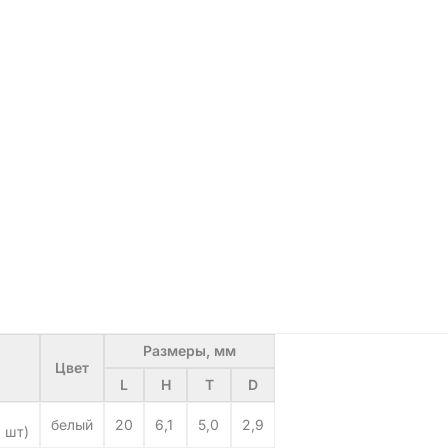
Размеры, мм
Цвет
L
H
T
D
белый
20
6,1
5,0
2,9
 шт)