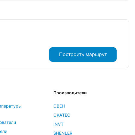
Построить маршрут
Производители
мпературы
ОВЕН
OKATEC
ователи
INVT
тели
SHENLER