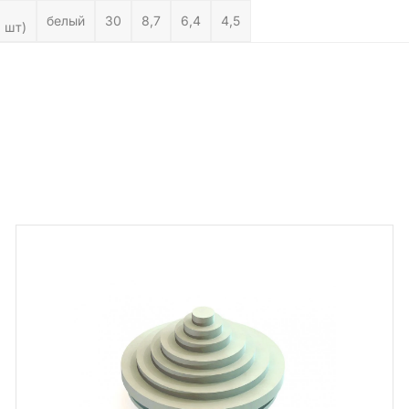
белый
30
8,7
6,4
4,5
 шт)