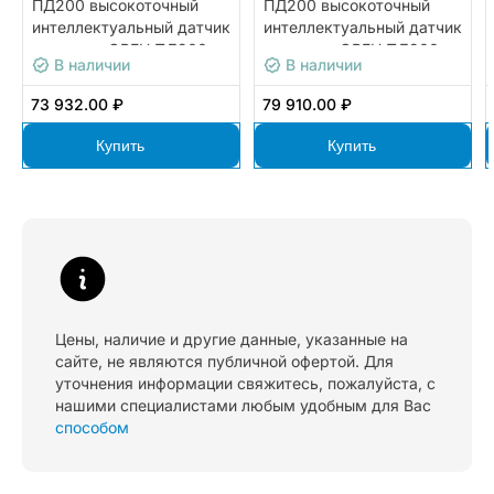
ПД200 высокоточный
ПД200 высокоточный
интеллектуальный датчик
интеллектуальный датчик
давления ОВЕН ПД200-
давления ОВЕН ПД200-
В наличии
В наличии
ДД0,04-155-0,25-2-Н
ДД2,0-155-0,1-2-Н
73 932.00 ₽
79 910.00 ₽
Купить
Купить
Цены, наличие и другие данные, указанные на
сайте, не являются публичной офертой. Для
уточнения информации свяжитесь, пожалуйста, с
нашими специалистами любым удобным для Вас
способом