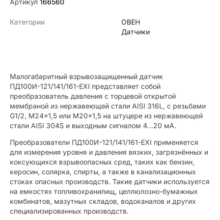
Артикул
166560
Категории
ОВЕН
Датчики
Малогабаритный взрывозащищенный датчик
ПД100И-121/141/161-EXI представляет собой
преобразователь давления с торцевой открытой
мембраной из нержавеющей стали AISI 316L, с резьбами
G1/2, M24×1,5 или M20×1,5 на штуцере из нержавеющей
стали AISI 304S и выходным сигналом 4…20 мА.
Преобразователи ПД100И-121/141/161-EXI применяется
для измерения уровня и давления вязких, загрязнённых и
коксующихся взрывоопасных сред, таких как бензин,
керосин, солярка, спирты, а также в канализационных
стоках опасных производств. Такие датчики используется
на емкостях топливохранилищ, целлюлозно-бумажных
комбинатов, мазутных складов, водоканалов и других
специализированных производств.