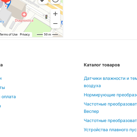
та
Каталог товаров
и
Датчики влажности и те
воздуха
ты
Нормирующие преобраз
 оплата
Частотные преобразова
а
Веспер
Частотные преобразоват
Устройства плавного пус