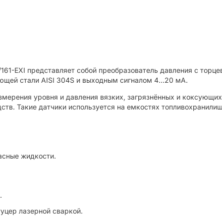
61-EXI представляет собой преобразователь давления с торцев
еющей стали AISI 304S и выходным сигналом 4…20 мА.
змерения уровня и давления вязких, загрязнённых и коксующихс
дств. Такие датчики используется на емкостях топливохранил
асные жидкости.
.
уцер лазерной сваркой.