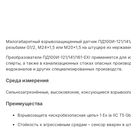
Малогабаритный взрывозащищенный датчик ПД100И-121/141/1
резьбами G1/2, M24×1,5 или M20×1,5 на штуцере из нержав
Преобразователи ПД100И-121/141/161-EXI применяется для и
спирты, а также в канализационных стоках опасных произво
водоканалов и других специализированных производств.
Среда измерения
Cильнозагрязнённые, высоковязкие, коксующиеся взрывооп
Преимущества
Взрывозащита «искробезопасная цепь» 1 Ex ia IIC T5 Gb
Стойкость к агрессивным средам – сенсор вварен в шт