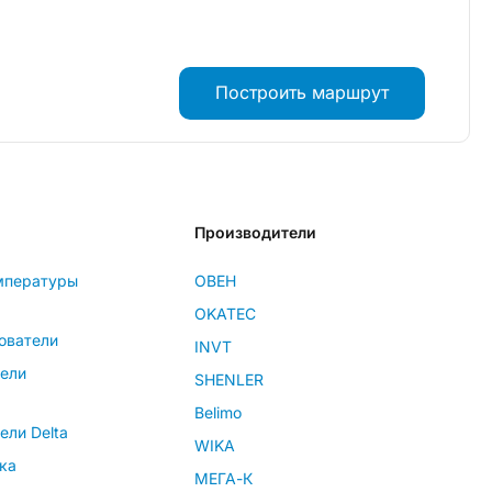
Построить маршрут
Производители
мпературы
ОВЕН
OKATEC
ователи
INVT
тели
SHENLER
Belimo
ели Delta
WIKA
ка
МЕГА-К