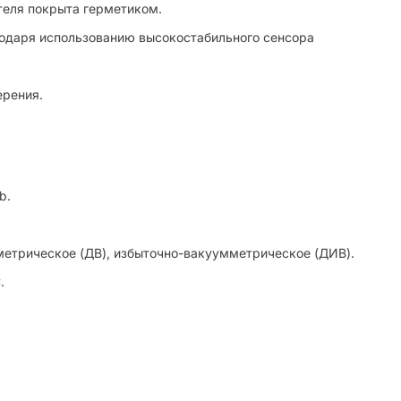
теля покрыта герметиком.
агодаря использованию высокостабильного сенсора
ерения.
b.
метрическое (ДВ), избыточно-вакуумметрическое (ДИВ).
.