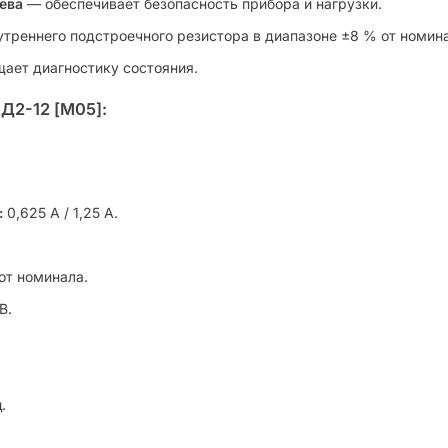
ева
— обеспечивает безопасность прибора и нагрузки.
реннего подстроечного резистора в диапазоне ±8 % от номин
ает диагностику состояния.
Д2-12 [M05]:
:
0,625 А / 1,25 А.
от номинала.
В.
.