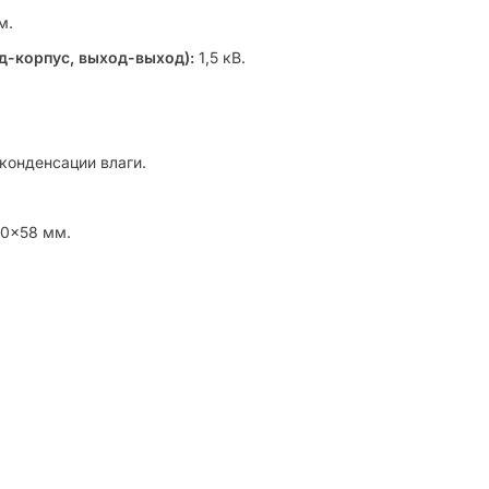
м.
д-корпус, выход-выход):
1,5 кВ.
 конденсации влаги.
0×58 мм.